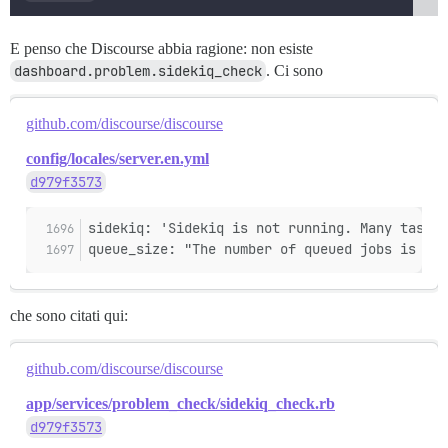
E penso che Discourse abbia ragione: non esiste
dashboard.problem.sidekiq_check
. Ci sono
github.com/discourse/discourse
config/locales/server.en.yml
d979f3573
sidekiq: 'Sidekiq is not running. Many tasks,
queue_size: "The number of queued jobs is %{q
che sono citati qui:
github.com/discourse/discourse
app/services/problem_check/sidekiq_check.rb
d979f3573