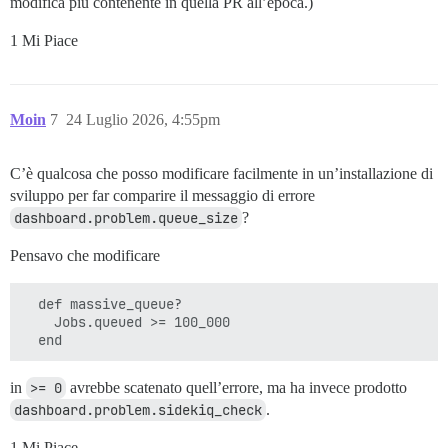
modifica più contenente in quella PR all’epoca.)
1 Mi Piace
Moin
7
24 Luglio 2026, 4:55pm
C’è qualcosa che posso modificare facilmente in un’installazione di
sviluppo per far comparire il messaggio di errore
dashboard.problem.queue_size
?
Pensavo che modificare
  def massive_queue?

    Jobs.queued >= 100_000

in
>= 0
avrebbe scatenato quell’errore, ma ha invece prodotto
dashboard.problem.sidekiq_check
.
1 Mi Piace