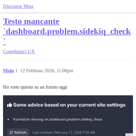
Discourse Meta
Testo mancante
`dashboard.problem.sidekiq_check
`
Contribuisci
UX
Moin
1
12 Febbraio 2026, 11:00pm
Ho visto questo su un forum oggi