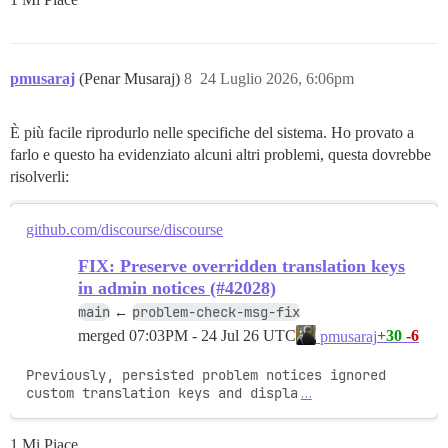
pmusaraj
(Penar Musaraj)
8
24 Luglio 2026, 6:06pm
È più facile riprodurlo nelle specifiche del sistema. Ho provato a
farlo e questo ha evidenziato alcuni altri problemi, questa dovrebbe
risolverli:
github.com/discourse/discourse
FIX: Preserve overridden translation keys
in admin notices (#42028)
main
problem-check-msg-fix
←
merged
07:03PM - 24 Jul 26 UTC
+30
-6
pmusaraj
Previously, persisted problem notices ignored 
custom translation keys and displa
…
1 Mi Piace