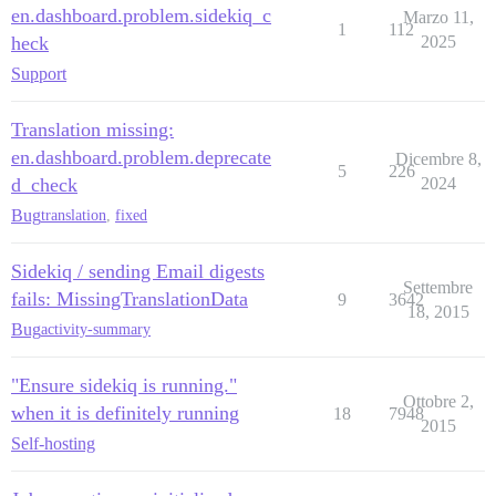
en.dashboard.problem.sidekiq_c
Marzo 11,
1
112
heck
2025
Support
Translation missing:
en.dashboard.problem.deprecate
Dicembre 8,
5
226
d_check
2024
Bug
translation
,
fixed
Sidekiq / sending Email digests
Settembre
fails: MissingTranslationData
9
3642
18, 2015
Bug
activity-summary
"Ensure sidekiq is running."
Ottobre 2,
when it is definitely running
18
7948
2015
Self-hosting