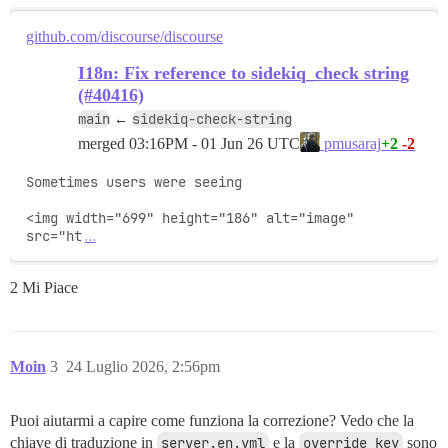
github.com/discourse/discourse
I18n: Fix reference to sidekiq_check string
(#40416)
main
sidekiq-check-string
←
merged
03:16PM - 01 Jun 26 UTC
+2
-2
pmusaraj
Sometimes users were seeing

<img width="699" height="186" alt="image" 
src="ht
…
2 Mi Piace
Moin
3
24 Luglio 2026, 2:56pm
Puoi aiutarmi a capire come funziona la correzione? Vedo che la
chiave di traduzione in
server.en.yml
e la
override_key
sono