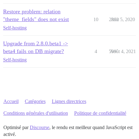
Restore problem: relation
"theme_fields" does not exist
10
2892
Juin 5, 2020
Self-hosting
Upgrade from 2.8.0.beta1 ->
beta4 fails on DB migrate?
4
599
Août 4, 2021
Self-hosting
Accueil
Catégories
Lignes directrices
Conditions générales d'utilisation
Politique de confidentialité
Optimisé par
Discourse
, le rendu est meilleur quand JavaScript est
activé.