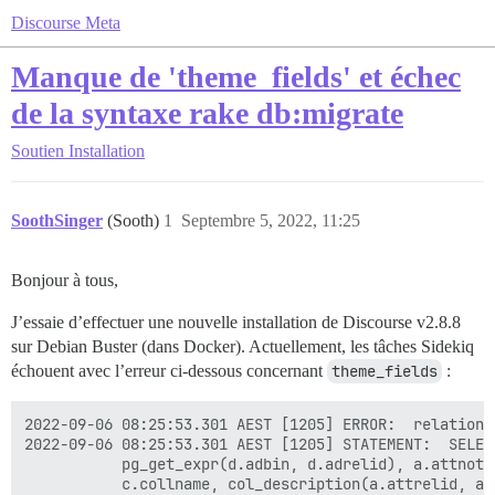
Discourse Meta
Manque de 'theme_fields' et échec
de la syntaxe rake db:migrate
Soutien
Installation
SoothSinger
(Sooth)
1
Septembre 5, 2022, 11:25
Bonjour à tous,
J’essaie d’effectuer une nouvelle installation de Discourse v2.8.8
sur Debian Buster (dans Docker). Actuellement, les tâches Sidekiq
échouent avec l’erreur ci-dessous concernant
theme_fields
:
2022-09-06 08:25:53.301 AEST [1205] ERROR:  relation 
2022-09-06 08:25:53.301 AEST [1205] STATEMENT:  SELEC
	       pg_get_expr(d.adbin, d.adrelid), a.attnotnull, a.atttypid, a.atttypmod,

	       c.collname, col_description(a.attrelid, a.attnum) AS comment
