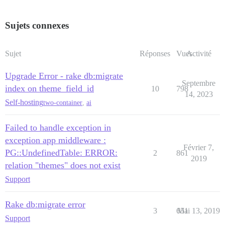
Sujets connexes
Sujet
Réponses
Vues
Activité
Upgrade Error - rake db:migrate
Septembre
index on theme_field_id
10
798
14, 2023
Self-hosting
two-container
,
ai
Failed to handle exception in
exception app middleware :
Février 7,
PG::UndefinedTable: ERROR:
2
861
2019
relation "themes" does not exist
Support
Rake db:migrate error
3
651
Mai 13, 2019
Support