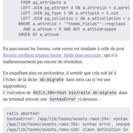
	  FROM pg_attribute a

	  LEFT JOIN pg_attrdef d ON a.attrelid = d.adrelid AND a.attnum = d.adnum

	  LEFT JOIN pg_type t ON a.atttypid = t.oid

 	  LEFT JOIN pg_collation c ON a.attcollation = c.oid AND a.attcollation <> t.typcollation

 	 WHERE a.attrelid = '"theme_fields"'::regclass

	   AND a.attnum > 0 AND NOT a.attisdropped

En parcourant les forums, cette erreur est similaire à celle du post
Restore problem relation theme_fields does not exist
; qui n’a
malheureusement pas encore de résolution.
En enquêtant plus en profondeur, il
semble
que cela soit lié à
l’échec de la tâche
db:migrate
dans mon cas (c’est une
supposition).
L’exécution de
RAILS_ENV=test bin/rails db:migrate
dans
un terminal renvoie une
SyntaxError
ci-dessous :
rails aborted!

SyntaxError: /app/lib/tasks/assets.rake:294: syntax e
/app/lib/tasks/assets.rake:306: syntax error, unexpec
/app/lib/tasks/assets.rake:418: class definition in me