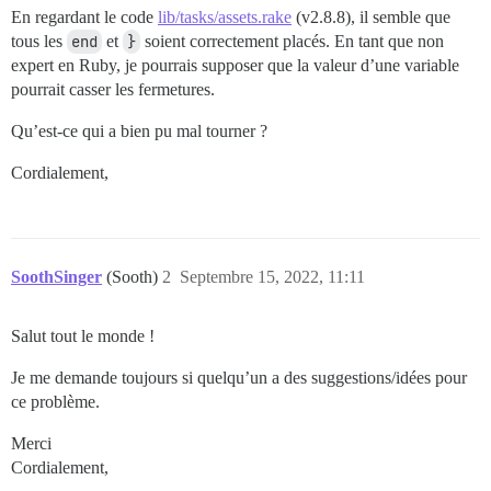
/usr/local/bundle/ruby/2.7.0/gems/bootsnap-1.9.4/lib/
En regardant le code
lib/tasks/assets.rake
(v2.8.8), il semble que
/usr/local/bundle/ruby/2.7.0/gems/bootsnap-1.9.4/lib/
tous les
end
et
}
soient correctement placés. En tant que non
bin/rails:18:in `<main>'

expert en Ruby, je pourrais supposer que la valeur d’une variable
pourrait casser les fermetures.
Qu’est-ce qui a bien pu mal tourner ?
Cordialement,
SoothSinger
(Sooth)
2
Septembre 15, 2022, 11:11
Salut tout le monde !
Je me demande toujours si quelqu’un a des suggestions/idées pour
ce problème.
Merci
Cordialement,