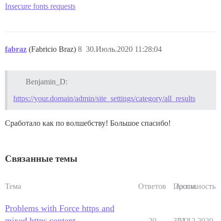
Insecure fonts requests
fabraz
(Fabricio Braz)
8
30.Июль.2020 11:28:04
Benjamin_D:
https://your.domain/admin/site_settings/category/all_results
Сработало как по волшебству! Большое спасибо!
Связанные темы
Тема
Ответов
Просм.
Активность
Problems with Force https and
mixed https content
20
3742
02.12.2020