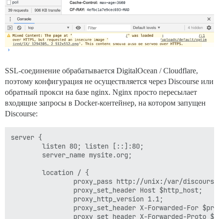
SSL-соединение обрабатывается DigitalOcean / Cloudflare,
поэтому конфигурация не осуществляется через Discourse или
обратный прокси на базе nginx. Nginx просто пересылает
входящие запросы в Docker-контейнер, на котором запущен
Discourse:
server {

        listen 80; listen [::]:80;

        server_name mysite.org;

        location / {

                proxy_pass http://unix:/var/discourse
                proxy_set_header Host $http_host;

                proxy_http_version 1.1;

                proxy_set_header X-Forwarded-For $pro
                proxy_set_header X-Forwarded-Proto $sc