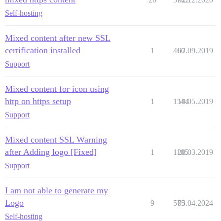
Self-hosting
Mixed content after new SSL
certification installed
1
460
07.09.2019
Support
Mixed content for icon using
http on https setup
1
1544
10.05.2019
Support
Mixed content SSL Warning
after Adding logo [Fixed]
1
1105
28.03.2019
Support
I am not able to generate my
Logo
9
575
03.04.2024
Self-hosting