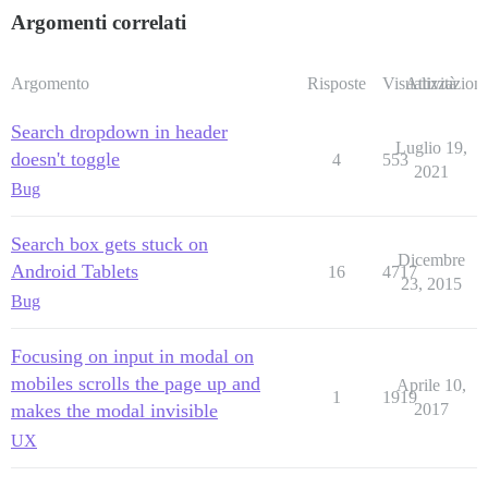
Argomenti correlati
Argomento
Risposte
Visualizzazioni
Attività
Search dropdown in header
Luglio 19,
doesn't toggle
4
553
2021
Bug
Search box gets stuck on
Dicembre
Android Tablets
16
4717
23, 2015
Bug
Focusing on input in modal on
mobiles scrolls the page up and
Aprile 10,
1
1919
makes the modal invisible
2017
UX