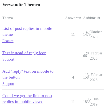
Verwandte Themen
Thema
Antworten
Aufrufe
Aktivität
List of post replies in mobile
4. Oktober
theme
11
1479
2020
Feature
Text instead of reply icon
28. Februar
1
66
2025
Support
Add "reply" text on mobile to
13. Februar
the button
4
158
2025
Support
Could we get the link to post
12. Juni
replies in mobile view?
11
1833
2019