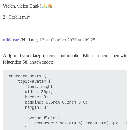
Vielen, vielen Dank!
2 „Gefällt mir“
nildarar
(Nildarar)
12
4. Oktober 2020 um 09:25
Aufgrund von Platzproblemen auf mobilen Bildschirmen haben wir
folgenden Stil angewendet:
.embedded-posts {

    .topic-avatar {

        float: right;

        width: 30px;

        border: 0;

        padding: 0.3rem 0.2rem 0 0;

        margin: 0;

        .avatar-flair {

            transform: scale(0.6) translate(-2px, 11px
        }
