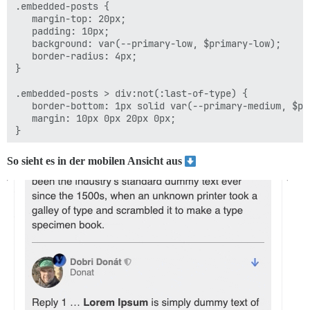
.embedded-posts {

   margin-top: 20px;

   padding: 10px;

   background: var(--primary-low, $primary-low);

   border-radius: 4px;

}

.embedded-posts > div:not(:last-of-type) {

   border-bottom: 1px solid var(--primary-medium, $pri
   margin: 10px 0px 20px 0px;

}

.embedded-posts .topic-body .cooked {

So sieht es in der mobilen Ansicht aus
    display: inline-block;

    margin-top: 10px;
