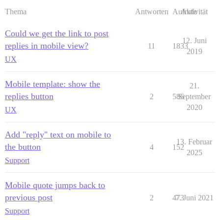
Thema
Antworten
Aufrufe
Aktivität
            & > p {

                margin: 0;

Could we get the link to post
                text-indent: 0;

12. Juni
                display: inline;

replies in mobile view?
11
1833
2019
UX
                img:not(.emoji) {

                    content:url('data:image/png;base6
                    display: inline;

Mobile template: show the
21.
                    width: 18px;

                    height: 18px;

replies button
2
586
September
                    padding-left: 2px;

2020
UX
                }

            }

        }

Add "reply" text on mobile to
    }

13. Februar
the button
4
152
2025
    .topic-meta-data {

Support
        position: relative;

        width: auto;

        left: auto;

Mobile quote jumps back to
        top: auto;

previous post
2
473
7. Juni 2021
        margin: 0 0 3px;

Support
        .names {
