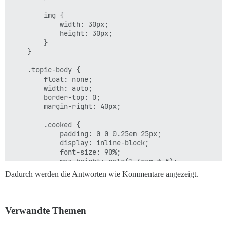
        img {

            width: 30px;

            height: 30px;

        }

    }

    .topic-body {

        float: none;

        width: auto;

        border-top: 0;

        margin-right: 40px;

        .cooked {

            padding: 0 0 0.25em 25px;

            display: inline-block;

            font-size: 90%;

            max-height: calc(1.4rem * 5);

            overflow: hidden;

Dadurch werden die Antworten wie Kommentare angezeigt.
            text-overflow: ellipsis;

            & > :not(p) {

Verwandte Themen
                display: none;

            }
