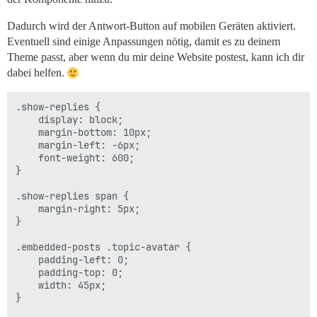
Dadurch wird der Antwort-Button auf mobilen Geräten aktiviert.
Eventuell sind einige Anpassungen nötig, damit es zu deinem
Theme passt, aber wenn du mir deine Website postest, kann ich dir
dabei helfen.
.show-replies {

    display: block;

    margin-bottom: 10px;

    margin-left: -6px;

    font-weight: 600;

}

.show-replies span {

    margin-right: 5px;

}

.embedded-posts .topic-avatar {

    padding-left: 0;

    padding-top: 0;

    width: 45px;

}
