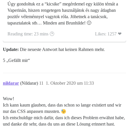
Úgy gondoltuk ez a “kicsike” megérdemel egy külön témát a
Vaperinán, hiszen rengetegen használjátok és nagy átlagban
pozitív véleménnyel vagytok róla. Jöhetnek a tanácsok,
tapasztalatok stb… Minden ami Brunhilde! 🙂
Reading time: 23 mins 🕑
Likes: 1257 ❤
Update:
Die neueste Antwort hat keinen Rahmen mehr.
5 „Gefällt mir“
nildarar
(Nildarar)
11
1. Oktober 2020 um 11:33
Wow!
Ich kann kaum glauben, dass das schon so lange existiert und wir
nur das CSS anpassen mussten.
Ich entschuldige mich dafür, dass ich dieses Problem erwähnt habe,
und danke dir sehr, dass du uns an diese Lösung erinnert hast.