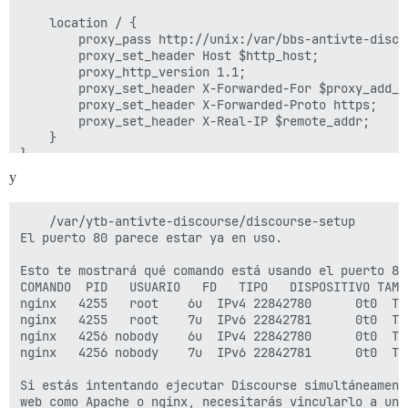
  - exec: echo "Inicio de comandos personalizados"

  ## Si deseas establecer la dirección de correo elec
    location / {

  ## Después de recibir el primer correo de registro,
        proxy_pass http://unix:/var/bbs-antivte-disco
  #- exec: rails r "SiteSetting.notification_email='i
        proxy_set_header Host $http_host;

  - exec: echo "Fin de comandos personalizados"

        proxy_http_version 1.1;

        proxy_set_header X-Forwarded-For $proxy_add_x_
        proxy_set_header X-Forwarded-Proto https;

        proxy_set_header X-Real-IP $remote_addr;

    }

}

y
    /var/ytb-antivte-discourse/discourse-setup 

El puerto 80 parece estar ya en uso.

Esto te mostrará qué comando está usando el puerto 80

COMANDO  PID   USUARIO   FD   TIPO   DISPOSITIVO TAMAÑ
nginx   4255   root    6u  IPv4 22842780      0t0  TC
nginx   4255   root    7u  IPv6 22842781      0t0  TC
nginx   4256 nobody    6u  IPv4 22842780      0t0  TC
nginx   4256 nobody    7u  IPv6 22842781      0t0  TC
Si estás intentando ejecutar Discourse simultáneament
web como Apache o nginx, necesitarás vincularlo a un p