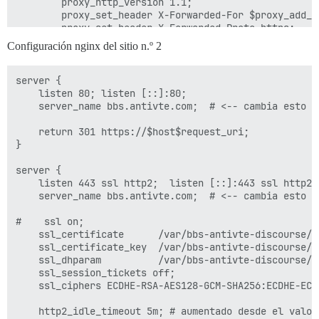
        proxy_http_version 1.1;

  ## consulta https://meta.discourse.org/t/14857 para 
        proxy_set_header X-Forwarded-For $proxy_add_x_
  #DISCOURSE_CDN_URL: https://discourse-cdn.example.co
        proxy_set_header X-Forwarded-Proto https;

        proxy_set_header X-Real-IP $remote_addr;

## El contenedor Docker es sin estado; todos los dato
Configuración nginx del sitio n.º 2
    }

volumes:

  - volume:

      host: /var/bbs-antivte-discourse/shared/standalo
server {

      guest: /shared

    listen 80; listen [::]:80;

  - volume:

    server_name bbs.antivte.com;  # <-- cambia esto

      host: /var/bbs-antivte-discourse/shared/standalo
      guest: /var/log

    return 301 https://$host$request_uri;

}

## Los plugins van aquí

## consulta https://meta.discourse.org/t/19157 para ob
server {

hooks:

    listen 443 ssl http2;  listen [::]:443 ssl http2;

  after_code:

    server_name bbs.antivte.com;  # <-- cambia esto

    - exec:

        cd: $home/plugins

#    ssl on;

        cmd:

    ssl_certificate      /var/bbs-antivte-discourse/s
          - git clone https://github.com/discourse/doc
    ssl_certificate_key  /var/bbs-antivte-discourse/s
          - git clone https://github.com/discourse/di
    ssl_dhparam          /var/bbs-antivte-discourse/s
          - git clone https://github.com/discourse/di
    ssl_session_tickets off;

          - git clone https://github.com/procourse/pr
    ssl_ciphers ECDHE-RSA-AES128-GCM-SHA256:ECDHE-ECD
## Cualquier comando personalizado para ejecutar desp
run:

    http2_idle_timeout 5m; # aumentado desde el valor