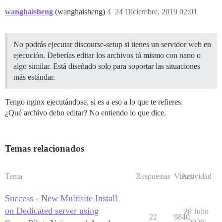
wanghaisheng
(wanghaisheng)
4
24 Diciembre, 2019 02:01
No podrás ejecutar discourse-setup si tienes un servidor web en
ejecución. Deberías editar los archivos tú mismo con nano o
algo similar. Está diseñado solo para soportar las situaciones
más estándar.
Tengo nginx ejecutándose, si es a eso a lo que te refieres.
¿Qué archivo debo editar? No entiendo lo que dice.
Temas relacionados
Tema
Respuestas
Vistas
Actividad
Success - New Multisite Install
on Dedicated server using
28 Julio
22
9840