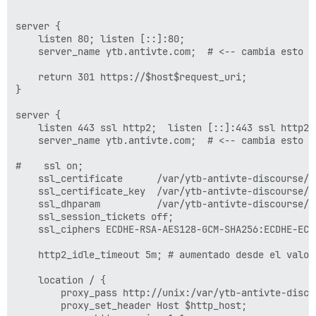
  ## TODO: El nombre de dominio al que responderá est
  ## Requerido. Discourse no funcionará con una direc
server {

  DISCOURSE_HOSTNAME: bbs.antivte.com

    listen 80; listen [::]:80;

    server_name ytb.antivte.com;  # <-- cambia esto

  ## Descomenta si deseas que el contenedor se inicie 
  ## nombre de host (opción -h) que se especificó arr
    return 301 https://$host$request_uri;

  #DOCKER_USE_HOSTNAME: true

}

  ## TODO: Lista de correos electrónicos delimitados 
server {

  ## en el registro inicial, ejemplo 'user1@example.c
    listen 443 ssl http2;  listen [::]:443 ssl http2;

  DISCOURSE_DEVELOPER_EMAILS: 'techempower@163.com'

    server_name ytb.antivte.com;  # <-- cambia esto

  ## TODO: El servidor de correo SMTP utilizado para 
#    ssl on;

  ## Se requieren dirección, nombre de usuario y contr
    ssl_certificate      /var/ytb-antivte-discourse/s
  # ADVERTENCIA: el carácter '#' en la contraseña de 
    ssl_certificate_key  /var/ytb-antivte-discourse/s
  DISCOURSE_SMTP_ADDRESS: smtp.mailgun.org

    ssl_dhparam          /var/ytb-antivte-discourse/s
  DISCOURSE_SMTP_PORT: 587

    ssl_session_tickets off;

  DISCOURSE_SMTP_USER_NAME: postmaster@mail.antivte.co
    ssl_ciphers ECDHE-RSA-AES128-GCM-SHA256:ECDHE-ECD
  DISCOURSE_SMTP_PASSWORD: "67c9458eb7a6ff11b4db70f097
  #DISCOURSE_SMTP_ENABLE_START_TLS: true           # 
    http2_idle_timeout 5m; # aumentado desde el valor
  ## Si agregaste la plantilla de Lets Encrypt, desco
    location / {

  LETSENCRYPT_ACCOUNT_EMAIL: techempower@163.com

        proxy_pass http://unix:/var/ytb-antivte-disco
        proxy_set_header Host $http_host;

  ## La dirección CDN http o https para esta instanci