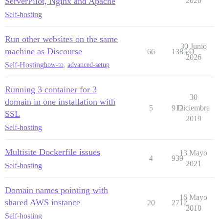
ServerPilot, Nginx and Apache
2020
Self-hosting
Run other websites on the same
30 Junio
machine as Discourse
66
138541
2026
Self-Hosting
how-to
,
advanced-setup
Running 3 container for 3
30
domain in one installation with
5
912
Diciembre
SSL
2019
Self-hosting
Multisite Dockerfile issues
13 Mayo
4
939
2021
Self-hosting
Domain names pointing with
16 Mayo
shared AWS instance
20
2712
2018
Self-hosting