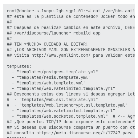
root@docker-s-1vcpu-2gb-sgp1-01:~# cat /var/bbs-antiv
## este es la plantilla de contenedor Docker todo en 
##

## Después de realizar cambios en este archivo, DEBES 
## /var/discourse/launcher rebuild app

##

## TEN *MUCHO* CUIDADO AL EDITAR!

## ¡LOS ARCHIVOS YAML SON EXTREMADAMENTE SENSIBLES A 
## visita http://www.yamllint.com/ para validar este 
templates:

  - "templates/postgres.template.yml"

  - "templates/redis.template.yml"

  - "templates/web.template.yml"

  - "templates/web.ratelimited.template.yml"

## Descomenta estas dos líneas si deseas agregar Lets 
#  - "templates/web.ssl.template.yml"

#  - "templates/web.letsencrypt.ssl.template.yml"

  - "templates/web.ratelimited.template.yml"

  - "templates/web.socketed.template.yml"  # <-- Agreg
## ¿Qué puertos TCP/IP debe exponer este contenedor?

## Si deseas que Discourse comparta un puerto con otr
## consulta https://meta.discourse.org/t/17247 para ob