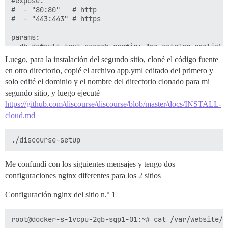
#expose:

#  - "80:80"   # http

#  - "443:443" # https

params:

  db_default_text_search_config: "pg_catalog.english"

Luego, para la instalación del segundo sitio, cloné el código fuente
  ## Establece db_shared_buffers a un máximo del 25% 
en otro directorio, copié el archivo app.yml editado del primero y
  ## se establecerá automáticamente por bootstrap seg
solo edité el dominio y el nombre del directorio clonado para mi
  db_shared_buffers: "256MB"

segundo sitio, y luego ejecuté
  ## puede mejorar el rendimiento de ordenamiento, pe
https://github.com/discourse/discourse/blob/master/docs/INSTALL-
  #db_work_mem: "40MB"

cloud.md
  ## ¿Qué revisión de Git debe usar este contenedor? 
  #version: tests-passed

env:

Me confundí con los siguientes mensajes y tengo dos
  LANG: en_US.UTF-8

  # DISCOURSE_DEFAULT_LOCALE: en

configuraciones nginx diferentes para los 2 sitios
  ## ¿Cuántas solicitudes web simultáneas se admiten?
Configuración nginx del sitio n.º 1
  ## se establecerá automáticamente por bootstrap seg
  UNICORN_WORKERS: 4

root@docker-s-1vcpu-2gb-sgp1-01:~# cat /var/website/c