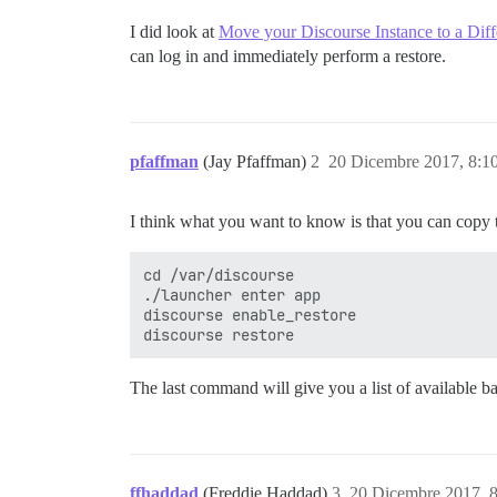
I did look at
Move your Discourse Instance to a Diff
can log in and immediately perform a restore.
pfaffman
(Jay Pfaffman)
2
20 Dicembre 2017, 8:
I think what you want to know is that you can copy 
cd /var/discourse

./launcher enter app

discourse enable_restore

The last command will give you a list of available b
ffhaddad
(Freddie Haddad)
3
20 Dicembre 2017, 