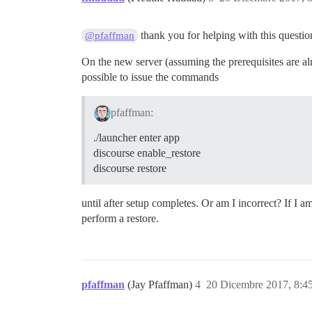
thank you for helping with this question,
@pfaffman
On the new server (assuming the prerequisites are alre
possible to issue the commands
pfaffman:
./launcher enter app
discourse enable_restore
discourse restore
until after setup completes. Or am I incorrect? If I am
perform a restore.
pfaffman
(Jay Pfaffman)
4
20 Dicembre 2017, 8: