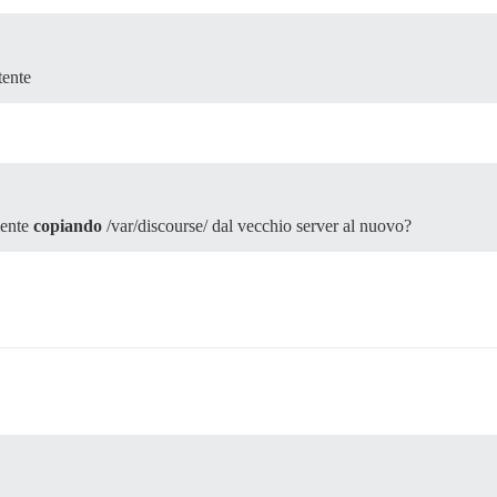
tente
mente
copiando
/var/discourse/ dal vecchio server al nuovo?