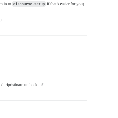
em in to
discourse-setup
if that’s easier for you).
p.
 di ripristinare un backup?