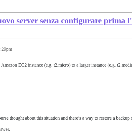
ovo server senza configurare prima l
7:29pm
Amazon EC2 instance (e.g. t2.micro) to a larger instance (e.g. t2.mediu
rse thought about this situation and there’s a way to restore a backup o
nswer.