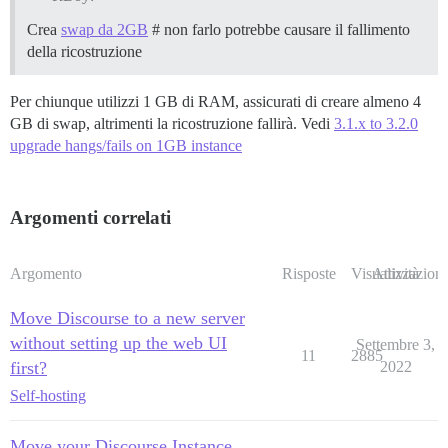
Crea
swap da 2GB
# non farlo potrebbe causare il fallimento
della ricostruzione
Per chiunque utilizzi 1 GB di RAM, assicurati di creare almeno 4
GB di swap, altrimenti la ricostruzione fallirà. Vedi
3.1.x to 3.2.0
upgrade hangs/fails on 1GB instance
Argomenti correlati
Argomento
Risposte
Visualizzazioni
Attività
Move Discourse to a new server
without setting up the web UI
Settembre 3,
11
2885
first?
2022
Self-hosting
Move your Discourse Instance