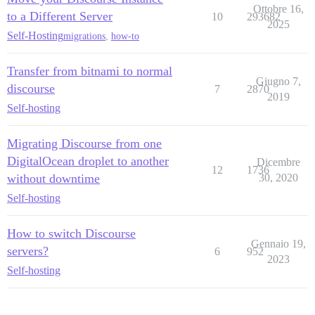
Ottobre 16,
to a Different Server
10
293682
2025
Self-Hosting
migrations
,
how-to
Transfer from bitnami to normal
Giugno 7,
discourse
7
2870
2019
Self-hosting
Migrating Discourse from one
DigitalOcean droplet to another
Dicembre
12
1736
without downtime
30, 2020
Self-hosting
How to switch Discourse
Gennaio 19,
servers?
6
952
2023
Self-hosting