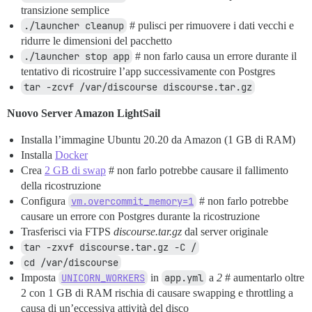
transizione semplice
./launcher cleanup
# pulisci per rimuovere i dati vecchi e
ridurre le dimensioni del pacchetto
./launcher stop app
# non farlo causa un errore durante il
tentativo di ricostruire l’app successivamente con Postgres
tar -zcvf /var/discourse discourse.tar.gz
Nuovo Server Amazon LightSail
Installa l’immagine Ubuntu 20.20 da Amazon (1 GB di RAM)
Installa
Docker
Crea
2 GB di swap
# non farlo potrebbe causare il fallimento
della ricostruzione
Configura
vm.overcommit_memory=1
# non farlo potrebbe
causare un errore con Postgres durante la ricostruzione
Trasferisci via FTPS
discourse.tar.gz
dal server originale
tar -zxvf discourse.tar.gz -C /
cd /var/discourse
Imposta
UNICORN_WORKERS
in
app.yml
a
2
# aumentarlo oltre
2 con 1 GB di RAM rischia di causare swapping e throttling a
causa di un’eccessiva attività del disco