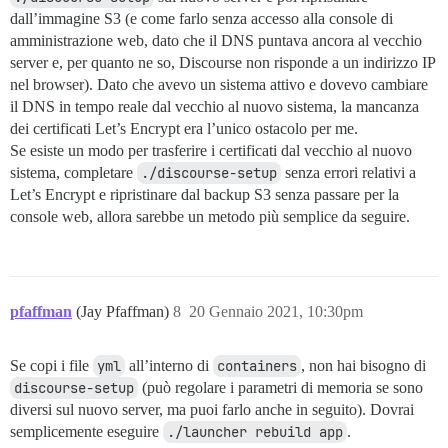
dall’immagine S3 (e come farlo senza accesso alla console di
amministrazione web, dato che il DNS puntava ancora al vecchio
server e, per quanto ne so, Discourse non risponde a un indirizzo IP
nel browser). Dato che avevo un sistema attivo e dovevo cambiare
il DNS in tempo reale dal vecchio al nuovo sistema, la mancanza
dei certificati Let’s Encrypt era l’unico ostacolo per me.
Se esiste un modo per trasferire i certificati dal vecchio al nuovo
sistema, completare
./discourse-setup
senza errori relativi a
Let’s Encrypt e ripristinare dal backup S3 senza passare per la
console web, allora sarebbe un metodo più semplice da seguire.
pfaffman
(Jay Pfaffman)
8
20 Gennaio 2021, 10:30pm
Se copi i file
yml
all’interno di
containers
, non hai bisogno di
discourse-setup
(può regolare i parametri di memoria se sono
diversi sul nuovo server, ma puoi farlo anche in seguito). Dovrai
semplicemente eseguire
./launcher rebuild app
.