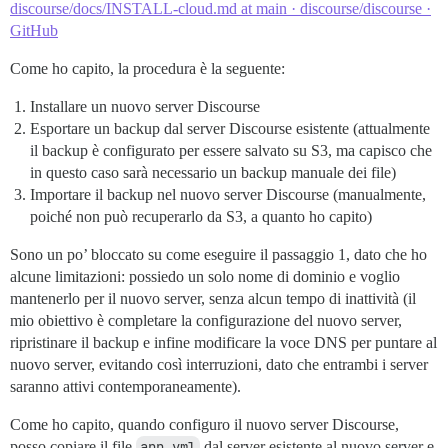
discourse/docs/INSTALL-cloud.md at main · discourse/discourse ·
GitHub
Come ho capito, la procedura è la seguente:
Installare un nuovo server Discourse
Esportare un backup dal server Discourse esistente (attualmente
il backup è configurato per essere salvato su S3, ma capisco che
in questo caso sarà necessario un backup manuale dei file)
Importare il backup nel nuovo server Discourse (manualmente,
poiché non può recuperarlo da S3, a quanto ho capito)
Sono un po’ bloccato su come eseguire il passaggio 1, dato che ho
alcune limitazioni: possiedo un solo nome di dominio e voglio
mantenerlo per il nuovo server, senza alcun tempo di inattività (il
mio obiettivo è completare la configurazione del nuovo server,
ripristinare il backup e infine modificare la voce DNS per puntare al
nuovo server, evitando così interruzioni, dato che entrambi i server
saranno attivi contemporaneamente).
Come ho capito, quando configuro il nuovo server Discourse,
posso copiare il file
app.yml
dal server esistente al nuovo server e