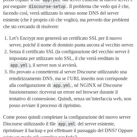
poi eseguire
discourse-setup
. Il problema che vedo qui è che,
facendo così, verrà utilizzato lo stesso nome DNS del server
esistente (che è proprio ciò che voglio), ma prevedo due problemi
che sto cercando di risolvere:
Let’s Encrypt non genererà un certificato SSL per il nuovo
server, poiché il nome di dominio punta ancora al vecchio server.
Senza il certificato SSL (la configurazione del vecchio server è
impostata per utilizzare solo SSL, il che verrà ereditato in
app.yml
), il server non si avvierà.
Ho provato a connettermi al server Discourse utilizzando una
reindirizzamento DNS, ma se l’URL inserito non corrisponde
alla configurazione di
app.yml
, né NGINX né Discourse
funzioneranno: riceverai un errore nel browser durante il
tentativo di connessione. Quindi, senza un’interfaccia web, non
posso avviare il processo di ripristino.
Come posso quindi completare la configurazione del nuovo server
Discourse utilizzando il file
app.yml
del server esistente,
ripristinare il backup e poi effettuare il passaggio del DNS? Oppure