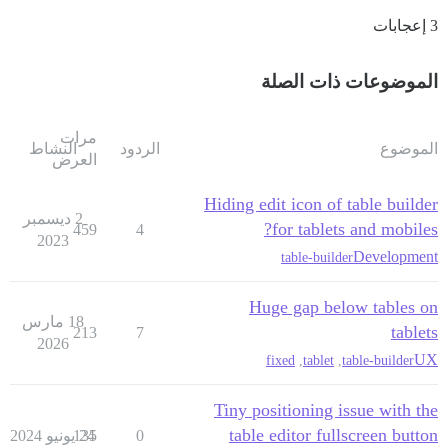
3 إعجابات
الموضوعات ذات الصلة
مرات
الموضوع
الردود
النشاط
العرض
Hiding edit icon of table builder
2 ديسمبر
for tablets and mobiles?
459
4
2023
Development
table-builder
Huge gap below tables on
18 مارس
tablets
213
7
2026
UX
fixed
,
tablet
,
table-builder
Tiny positioning issue with the
table editor fullscreen button
0
24 يونيو 2024
135