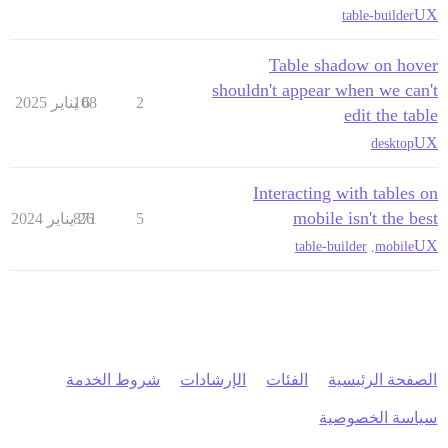
UX
table-builder
Table shadow on hover
shouldn't appear when we can't
2
6 يناير 2025
108
edit the table
UX
desktop
Interacting with tables on
mobile isn't the best
5
26 يناير 2024
871
UX
table-builder
,
mobile
الصفحة الرئيسية
الفئات
الإرشادات
شروط الخدمة
سياسة الخصوصية