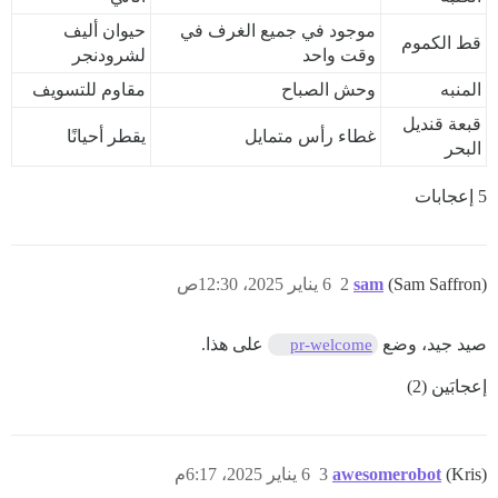
موجود في جميع الغرف في
حيوان أليف
قط الكموم
وقت واحد
لشرودنجر
المنبه
وحش الصباح
مقاوم للتسويف
قبعة قنديل
غطاء رأس متمايل
يقطر أحيانًا
البحر
5 إعجابات
(Sam Saffron)
sam
2
6 يناير 2025، 12:30ص
صيد جيد، وضع
على هذا.
pr-welcome
إعجابَين (2)
(Kris)
awesomerobot
3
6 يناير 2025، 6:17م