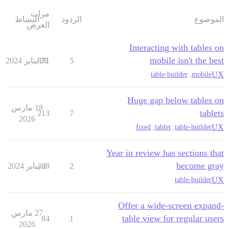
مرات
الموضوع
الردود
النشاط
العرض
Interacting with tables on
mobile isn't the best
5
26 يناير 2024
871
UX
table-builder
,
mobile
Huge gap below tables on
18 مارس
tablets
213
7
2026
UX
fixed
,
tablet
,
table-builder
Year in review has sections that
become gray
2
2 يناير 2024
368
UX
table-builder
Offer a wide-screen expand-
27 مارس
table view for regular users
84
1
2026