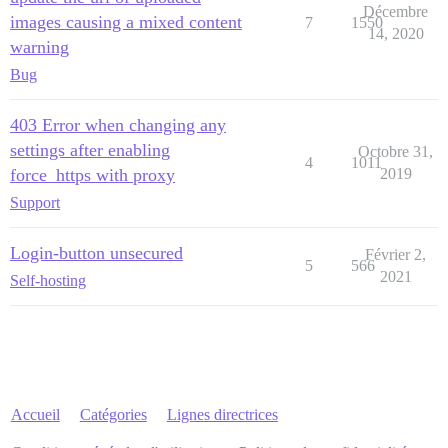
Décembre
images causing a mixed content
7
1550
14, 2020
warning
Bug
403 Error when changing any
settings after enabling
Octobre 31,
4
1011
force_https with proxy
2019
Support
Login-button unsecured
Février 2,
5
566
2021
Self-hosting
Accueil
Catégories
Lignes directrices