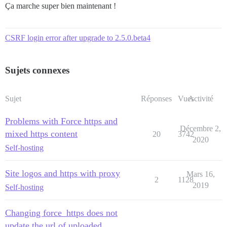
Ça marche super bien maintenant !
CSRF login error after upgrade to 2.5.0.beta4
Sujets connexes
Sujet
Réponses
Vues
Activité
Problems with Force https and
Décembre 2,
mixed https content
20
3742
2020
Self-hosting
Site logos and https with proxy
Mars 16,
2
1128
2019
Self-hosting
Changing force_https does not
update the url of uploaded