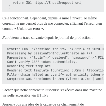
    return 301 https://$host$request_uri;

Cela fonctionnait. Cependant, depuis la mise à niveau, le même
correctif ne me permet plus de me connecter, affichant l’erreur bien
connue « Unknown error ».
J’ai obtenu la trace suivante depuis le journal de production :
 Started POST "/session" for 193.134.222.4 at 2020-05-
 Processing by SessionController#create as */*

 Parameters: {"login"=>"rossierd", "password"=>"[FILT
 Can't verify CSRF token authenticity.

 Rendering text template

 Rendered text template (Duration: 0.0ms | Allocations
 Filter chain halted as :verify_authenticity_token re
Sachez que notre conteneur Discourse s’exécute dans une machine
virtuelle accessible via HTTPS.
Auriez-vous une idée de la cause de ce changement de