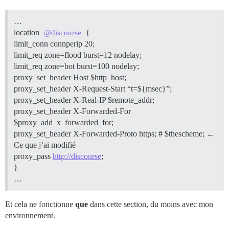
…
location
{
@discourse
limit_conn connperip 20;
limit_req zone=flood burst=12 nodelay;
limit_req zone=bot burst=100 nodelay;
proxy_set_header Host $http_host;
proxy_set_header X-Request-Start “t=${msec}”;
proxy_set_header X-Real-IP $remote_addr;
proxy_set_header X-Forwarded-For
$proxy_add_x_forwarded_for;
proxy_set_header X-Forwarded-Proto https; # $thescheme; ←
Ce que j’ai modifié
proxy_pass
http://discourse
;
}
…
Et cela ne fonctionne
que
dans cette section, du moins avec mon
environnement.