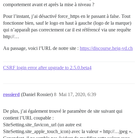
comportement avant et après la mise à niveau ?
Pour l’instant, j’ai désactivé force_https en le passant à false. Tout
fonctionne bien, sauf le logo en haut à gauche (logo de la marque)
qui n’apparaît pas correctement car il est référencé via une requête
http://…
Au passage, voici l’URL de notre site :
https://discourse.heig-vd.ch
CSRF login error after upgrade to 2.5.0.beta4
rossierd
(Daniel Rossier)
8
Mai 17, 2020, 6:39
De plus, j’ai également trouvé le paramètre de site suivant qui
contient l’URL coupable :
SiteSetting.site_favicon_url (un autre est
SiteSetting.site_apple_touch_icon) avec la valeur « http://…jpeg ».