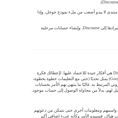
نتدى لا يبدو أصعب من ملء نموذج جوجل، وإذا
إذا جمعت معلومات المستخدم عبر نموذج جوجل يتم توجيهها إلى جدول بيانات، وقمت بتصديرها إلى ملف CSV، وقمت باستيرادها إلى Discourse، وإنشاء حسابات مرحلية
استيراد كل شيء ليس ضمن أولوياتي في الوقت الحالي. ومع ذلك، فإن أي أفكار لتسهيل الخطوة الأولى على منصة Discourse هي أفكار جيدة للاعتماد عليها. لإعطائك فكرة
عن مستوى الإلمام الرقمي للعضو العادي لدي، فإن الكثير منهم سيجدون أن عمل نسخة من جدول بيانات جوجل (Google Sheet) يمثل تحديًا (حتى مع التعليمات خطوة بخطوة،
وني المرتبط به. غالبًا ما ينتهي بهم الأمر بحسابات
ل لهم، بدلاً من محاولة الوصول إلى حساب موجود.
ي واسمهم ومعلومات أخرى حتى نتمكن من دعوتهم
اب هناك، فسيبدو الأمر وكأنه عبء إضافي أكبر