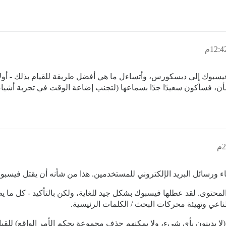
عة تضم 7 آلاف شخص من فيسبوك إلى ديسكورس، وأتساءل ما هي أفضل طريقة للقيام بذلك 
ن، فسأكون سعيدًا جدًا بسماعها (لتجنب إضاعة الوقت في تجربة أشياء ج
 ورسائل البريد الإلكتروني للمستخدمين. هذا من شأنه أن يقتل فيسبوك
محتوى. لقد عطلها فيسبوك بشكل جيد للغاية، ولكن بالتأكيد - كل ما
اعي وتهيئة محركات البحث / الكلمات الرئيسية.
يدينون بأي شيء، ولا يمكنهم حذف مجموعة بحكم الأمر الواقع) للقيام