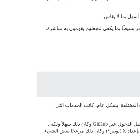
أسهل بما لا يقاس.
بسيطًا بما يكفي لنجعلهم يقومون به مباشرة.
المختلفة. بشكل عام، كانت الخدمات التي
أستخدم جوجل طوال الوقت وقمت بإعداد خدمة تسجيل الدخول تلك على الفور وأستخدمها بنفسي. قمت مؤخرًا بإعداد تسجيل الدخول عبر GitHub وكان ذلك سهلاً ولكني
أستخدم GitHub. قمت مؤخرًا بإعداد تسجيل الدخول عبر Discord وكان ذلك سهلاً ولكن كان لدي قناة Discord. قمت مؤخرًا بإعداد X (تويتر؟) وكان ذلك مزعجًا بعض الشيء