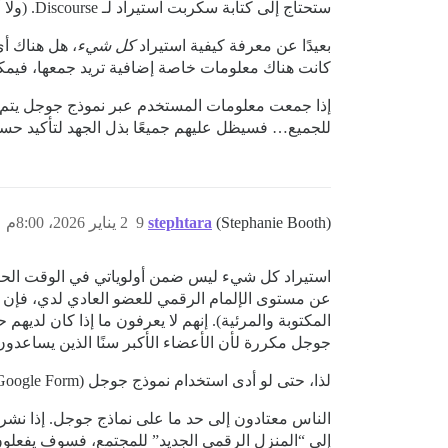
ستحتاج إلى كتابة سكربت استيراد لـ Discourse. (ولا أعرف تمامًا كيف سيتم استيراد منشورات المجموعة غير المعنونة إلى Discourse).
بعيدًا عن معرفة كيفية استيراد
كل شيء
، هل هناك أ
كانت هناك معلومات خاصة إضافية تريد جمعها، فيمك
للجميع… فسيظل عليهم جميعًا بذل الجهد لتأكيد حسا
(Stephanie Booth)
stephtara
9
2 يناير 2026، 8:00م
المكتوبة والمرئية). إنهم لا يعرفون ما إذا كان لديهم ح
جوجل مكررة لأن الأعضاء الأكبر سنًا الذين يساعد
لذا، حتى لو أدى استخدام نموذج جوجل (Google Form) إلى تقليص خطوة واحدة من عملية التسجيل، فسيكون الأمر مجديًا.
الناس معتادون إلى حد ما على نماذج جوجل. إذا ن
إلى “المنزل الرقمي الجديد” للمجتمع، فسوف يفعلون 