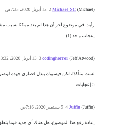
(Michael)
Michael_SC
2
12 أبريل 2020، 7:33ص
رأيت في موضوع آخر أن هذا لم يعد ممكنًا بسبب م
إعجاب واحد (1)
(Jeff Atwood)
codinghorror
3
13 أبريل 2020، 3:32ص
لست متأكدًا، لكن فيسبوك يبذل قصارى جهده ليتص
5 إعجابات
(Juffin)
Juffin
4
5 سبتمبر 2020، 7:16ص
إعادة رفع هذا الموضوع، هل هناك أي جديد فيما يت