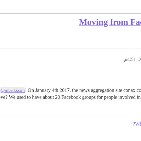
Moving from Fa
On January 4th 2017, the news aggregation site cor.ax c
@meriksson
e? We used to have about 20 Facebook groups for people involved in a 
Wh