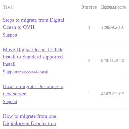
Тема
Ответов
Просм.
Активность
Steps to migrate from Digital
Ocean to OVH
3
1499
20.09.2016
Support
Move Digital Ocean 1-Click
install to Standard supported
2
946
24.11.2020
install
Support
unsupported-install
How to migrate Discourse to
new server
1
4842
10.12.2015
Support
How to migrate from one
Digitalocean Droplet to a