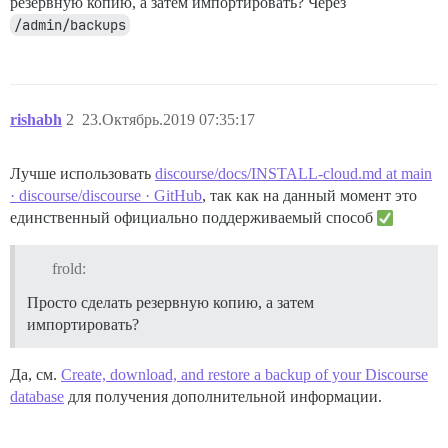
резервную копию, а затем импортировать? Через
/admin/backups
rishabh
2
23.Октябрь.2019 07:35:17
Лучше использовать
discourse/docs/INSTALL-cloud.md at main
· discourse/discourse · GitHub
, так как на данный момент это
единственный официально поддерживаемый способ
frold:
Просто сделать резервную копию, а затем
импортировать?
Да, см.
Create, download, and restore a backup of your Discourse
database
для получения дополнительной информации.