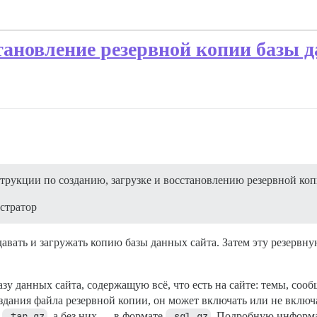
становление резервной копии базы д
рукции по созданию, загрузке и восстановлению резервной копи
стратор
давать и загружать копию базы данных сайта. Затем эту резервн
у данных сайта, содержащую всё, что есть на сайте: темы, сооб
создания файла резервной копии, он может включать или не вклю
е
.tar.gz
, а без них — в формате
.sql.gz
. Подробную информа