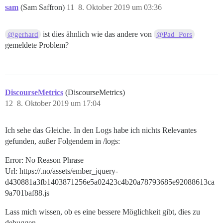
sam
(Sam Saffron)
11
8. Oktober 2019 um 03:36
ist dies ähnlich wie das andere von
@gerhard
@Pad_Pors
gemeldete Problem?
DiscourseMetrics
(DiscourseMetrics)
12
8. Oktober 2019 um 17:04
Ich sehe das Gleiche. In den Logs habe ich nichts Relevantes
gefunden, außer Folgendem in /logs:
Error: No Reason Phrase
Url: https://.no/assets/ember_jquery-
d430881a3fb1403871256e5a02423c4b20a78793685e92088613ca
9a701baf88.js
Lass mich wissen, ob es eine bessere Möglichkeit gibt, dies zu
debuggen.