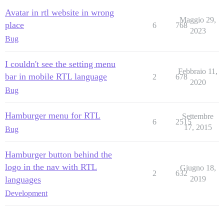
Avatar in rtl website in wrong
Maggio 29,
place
6
768
2023
Bug
I couldn't see the setting menu
Febbraio 11,
bar in mobile RTL language
2
678
2020
Bug
Hamburger menu for RTL
Settembre
6
2515
17, 2015
Bug
Hamburger button behind the
logo in the nav with RTL
Giugno 18,
2
632
languages
2019
Development