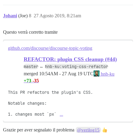
Johani
(Joe)
8
27 Agosto 2019, 8:21am
Questo verrà corretto tramite
github.com/discourse/discourse-topic-voting
REFACTOR: plugin CSS cleanup (#44)
master
hnb-ku:voting-css-refactor
←
merged
10:54AM - 27 Aug 19 UTC
hnb-ku
+73
-35
This PR refactors the plugin's CSS.

Notable changes:

1. changes most `px` 
…
Grazie per aver segnalato il problema
@verilog15