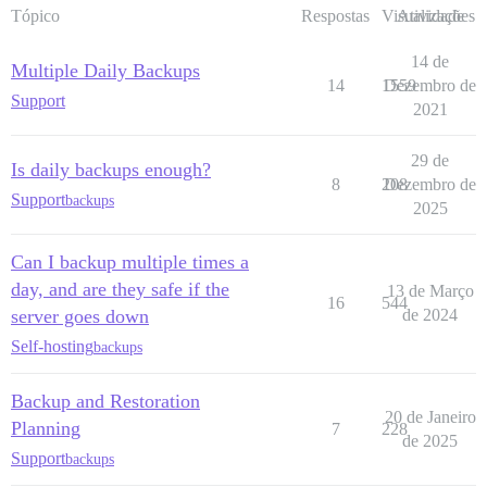
Tópico
Respostas
Visualizações
Atividade
14 de
Multiple Daily Backups
14
1559
Dezembro de
Support
2021
29 de
Is daily backups enough?
8
208
Dezembro de
Support
backups
2025
Can I backup multiple times a
day, and are they safe if the
13 de Março
16
544
server goes down
de 2024
Self-hosting
backups
Backup and Restoration
20 de Janeiro
Planning
7
228
de 2025
Support
backups