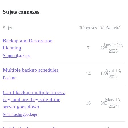
Sujets connexes
Sujet
Réponses
Vues
Activité
Backup and Restoration
Janvier 20,
Planning
7
228
2025
Support
backups
Multiple backup schedules
Avril 13,
14
1226
2022
Feature
Can I backup multiple times a
day, and are they safe if the
Mars 13,
16
545
server goes down
2024
Self-hosting
backups