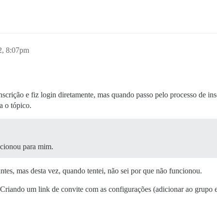
2, 8:07pm
crição e fiz login diretamente, mas quando passo pelo processo de insc
a o tópico.
ncionou para mim.
tes, mas desta vez, quando tentei, não sei por que não funcionou.
riando um link de convite com as configurações (adicionar ao grupo e