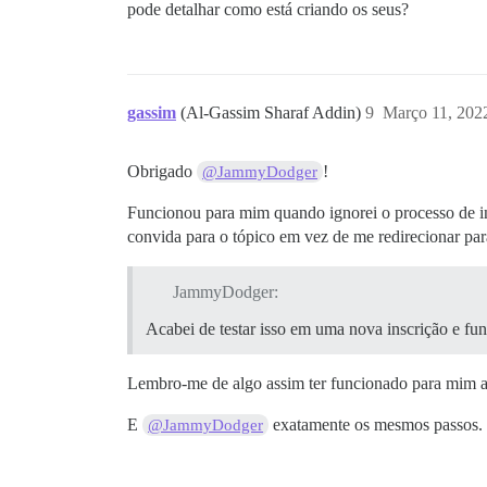
pode detalhar como está criando os seus?
gassim
(Al-Gassim Sharaf Addin)
9
Março 11, 202
Obrigado
!
@JammyDodger
Funcionou para mim quando ignorei o processo de ins
convida para o tópico em vez de me redirecionar par
JammyDodger:
Acabei de testar isso em uma nova inscrição e fu
Lembro-me de algo assim ter funcionado para mim an
E
exatamente os mesmos passos. C
@JammyDodger