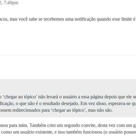
2, 7:49pm
cos, mas você sabe se recebemos uma notificação quando esse limite é 
 ‘chegar ao tópico’ não levará o usuário a essa página depois que ele s
cação, o que não é o resultado desejado. Em vez disso, esperava-se que
 fossem redirecionados para ‘chegar ao tópico’, mas não são.
ionou para mim. Também criei um segundo convite, desta vez com um gr
gin como um usuário existente, e isso também funcionou (o usuário pouso