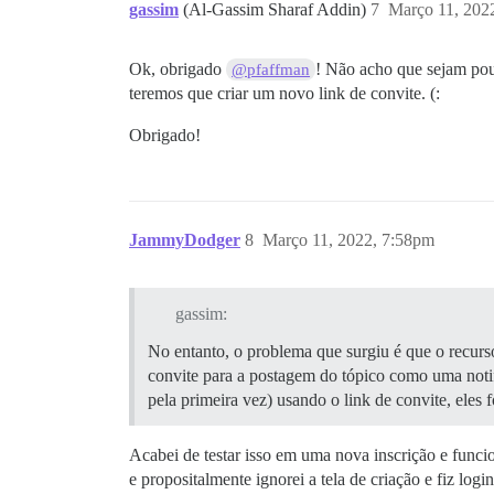
gassim
(Al-Gassim Sharaf Addin)
7
Março 11, 202
Ok, obrigado
! Não acho que sejam pou
@pfaffman
teremos que criar um novo link de convite. (:
Obrigado!
JammyDodger
8
Março 11, 2022, 7:58pm
gassim:
No entanto, o problema que surgiu é que o recurso
convite para a postagem do tópico como uma notifi
pela primeira vez) usando o link de convite, eles
Acabei de testar isso em uma nova inscrição e func
e propositalmente ignorei a tela de criação e fiz lo