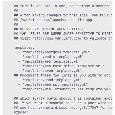
    ## this is the all-in-one, standalone Discourse D
    ##

    ## After making changes to this file, you MUST reb
    ## /var/discourse/launcher rebuild app

    ##

    ## BE *VERY* CAREFUL WHEN EDITING!

    ## YAML FILES ARE SUPER SUPER SENSITIVE TO MISTAK
    ## visit http://www.yamllint.com/ to validate this
    templates:

      - "templates/postgres.template.yml"

      - "templates/redis.template.yml"

      - "templates/web.template.yml"

      - "templates/web.ratelimited.template.yml"

      - "templates/cron.template.yml"

    ## Uncomment these two lines if you wish to add L
      - "templates/sshd.template.yml"  

      - "templates/web.ssl.template.yml"

      - "templates/web.letsencrypt.ssl.template.yml"

    ## which TCP/IP ports should this container expose
    ## If you want Discourse to share a port with ano
    ## see https://meta.discourse.org/t/17247 for deta
    expose:
