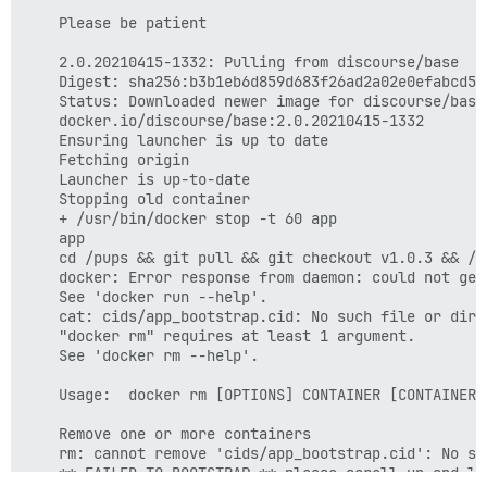
    Please be patient

    2.0.20210415-1332: Pulling from discourse/base

    Digest: sha256:b3b1eb6d859d683f26ad2a02e0efabcd50
    Status: Downloaded newer image for discourse/base:
    docker.io/discourse/base:2.0.20210415-1332

    Ensuring launcher is up to date

    Fetching origin

    Launcher is up-to-date

    Stopping old container

    + /usr/bin/docker stop -t 60 app

    app

    cd /pups && git pull && git checkout v1.0.3 && /p
    docker: Error response from daemon: could not get
    See 'docker run --help'.

    cat: cids/app_bootstrap.cid: No such file or direc
    "docker rm" requires at least 1 argument.

    See 'docker rm --help'.

    Usage:  docker rm [OPTIONS] CONTAINER [CONTAINER..
    Remove one or more containers

    rm: cannot remove 'cids/app_bootstrap.cid': No su
    ** FAILED TO BOOTSTRAP ** please scroll up and lo