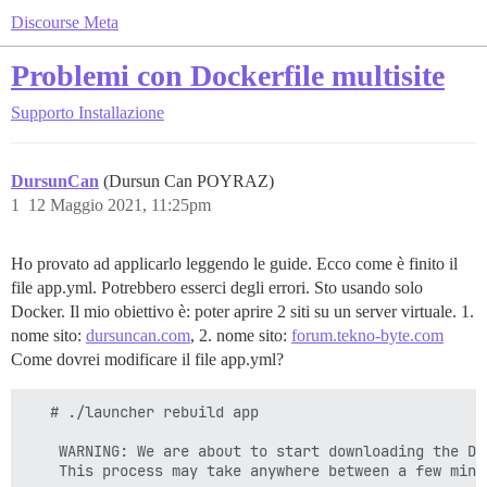
Discourse Meta
Problemi con Dockerfile multisite
Supporto
Installazione
DursunCan
(Dursun Can POYRAZ)
1
12 Maggio 2021, 11:25pm
Ho provato ad applicarlo leggendo le guide. Ecco come è finito il
file app.yml. Potrebbero esserci degli errori. Sto usando solo
Docker. Il mio obiettivo è: poter aprire 2 siti su un server virtuale. 1.
nome sito:
dursuncan.com
, 2. nome sito:
forum.tekno-byte.com
Come dovrei modificare il file app.yml?
   # ./launcher rebuild app

    WARNING: We are about to start downloading the Dis
    This process may take anywhere between a few minu