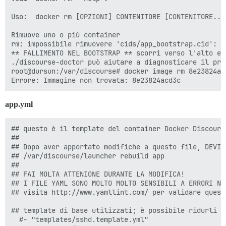
      DISCOURSE_DB_HOST: some-host

      DISCOURSE_DB_NAME: "{{config}}_discourse"

Uso:  docker rm [OPZIONI] CONTENITORE [CONTENITORE...]
    labels:

Rimuove uno o più container

      monitor: "true"

rm: impossibile rimuovere 'cids/app_bootstrap.cid': F
      app_name: "{{config}}_discourse"

** FALLIMENTO NEL BOOTSTRAP ** scorri verso l'alto e 
./discourse-doctor può aiutare a diagnosticare il prob
    ## The Docker container is stateless; all data is 
root@dursun:/var/discourse# docker image rm 8e23824acd
    volumes:

      - volume:

          host: /var/discourse/shared/standalone

app.yml
          guest: /shared

      - volume:

          host: /var/discourse/shared/standalone/log/v
## questo è il template del container Docker Discours
          guest: /var/log

##

## Dopo aver apportato modifiche a questo file, DEVI e
    ## Plugins go here

## /var/discourse/launcher rebuild app

    ## see https://meta.discourse.org/t/19157 for deta
##

    hooks:          

## FAI MOLTA ATTENIONE DURANTE LA MODIFICA!

      after_postgres:

## I FILE YAML SONO MOLTO MOLTO SENSIBILI A ERRORI NE
         - exec: sudo -u postgres createdb b_discourse
## visita http://www.yamllint.com/ per validare quest
         - exec:

              stdin: |

## template di base utilizzati; è possibile ridurli p
                grant all privileges on database b_di
  #- "templates/sshd.template.yml"

              cmd: sudo -u postgres psql b_discourse
