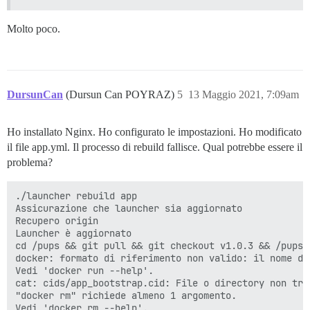
      ## on initial signup example 'user1@example.com
      DISCOURSE_DEVELOPER_EMAILS: 'poyrazdursuncan@gma
Molto poco.
      ## TODO: The SMTP mail server used to validate 
      # SMTP ADDRESS, username, and password are requi
      # WARNING the char '#' in SMTP password can caus
      DISCOURSE_SMTP_ADDRESS: smtp.eu.mailgun.org

DursunCan
(Dursun Can POYRAZ)
5
13 Maggio 2021, 7:09am
      DISCOURSE_SMTP_PORT: 587

      DISCOURSE_SMTP_USER_NAME: postmaster@mg.dursunca
      DISCOURSE_SMTP_PASSWORD: '***'

Ho installato Nginx. Ho configurato le impostazioni. Ho modificato
      DISCOURSE_SMTP_ENABLE_START_TLS: true

      DISCOURSE_SMTP_DOMAIN: dursuncan.com

il file app.yml. Il processo di rebuild fallisce. Qual potrebbe essere il
      #DISCOURSE_NOTIFICATION_EMAIL: noreply@discours
problema?
      ## If you added the Lets Encrypt template, unco
      LETSENCRYPT_ACCOUNT_EMAIL: 'merhaba@dursuncan.co
./launcher rebuild app

Assicurazione che launcher sia aggiornato

      ## The http or https CDN address for this Disco
Recupero origin

      ## see https://meta.discourse.org/t/14857 for de
Launcher è aggiornato

      #DISCOURSE_CDN_URL: https://discourse-cdn.exampl
cd /pups && git pull && git checkout v1.0.3 && /pups/b
docker: formato di riferimento non valido: il nome de
      ## The maxmind geolocation IP address key for IP
Vedi 'docker run --help'.

      ## see https://meta.discourse.org/t/-/137387/23 
cat: cids/app_bootstrap.cid: File o directory non trov
      #DISCOURSE_MAXMIND_LICENSE_KEY: 1234567890123456
"docker rm" richiede almeno 1 argomento.

Vedi 'docker rm --help'.
