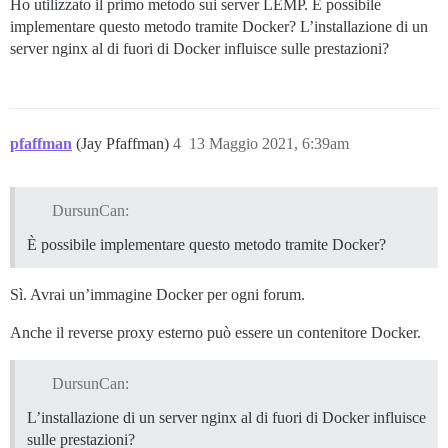
Ho utilizzato il primo metodo sui server LEMP. È possibile
      ## Which Git revision should this container use
implementare questo metodo tramite Docker? L’installazione di un
      #version: tests-passed

server nginx al di fuori di Docker influisce sulle prestazioni?
    env:

      LC_ALL: en_US.UTF-8

      LANG: en_US.UTF-8

      LANGUAGE: en_US.UTF-8

      # DISCOURSE_DEFAULT_LOCALE: en

pfaffman
(Jay Pfaffman)
4
13 Maggio 2021, 6:39am
      ## How many concurrent web requests are support
      ## will be set automatically by bootstrap based
      #UNICORN_WORKERS: 3

DursunCan:
      ## TODO: The domain name this Discourse instance
È possibile implementare questo metodo tramite Docker?
      ## Required. Discourse will not work with a bare
      DISCOURSE_HOSTNAME: 'dursuncan.com'

Sì. Avrai un’immagine Docker per ogni forum.
      # VIRTUAL_HOST: 'dursuncan.com,www.dursuncan.com
      # LETSENCRYPT_HOST: 'dursuncan.com,www.dursuncan
Anche il reverse proxy esterno può essere un contenitore Docker.
      # LETSENCRYPT_EMAIL: 'merhaba@dursuncan.com'

      ## Uncomment if you want the container to be st
DursunCan:
      ## hostname (-h option) as specified above (def
      # DOCKER_USE_HOSTNAME: true

L’installazione di un server nginx al di fuori di Docker influisce
sulle prestazioni?
      ## TODO: List of comma delimited emails that wi