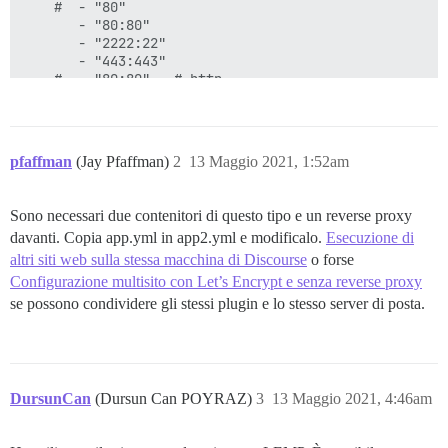
    #  - "80"

       - "80:80"

       - "2222:22"

       - "443:443"

    #  - "80:80"   # http

    #  - "443:443" # https

    links:

       - link:

pfaffman
(Jay Pfaffman)
2
13 Maggio 2021, 1:52am
           name: postgres

           alias: postgres

Sono necessari due contenitori di questo tipo e un reverse proxy
    #docker_args:

davanti. Copia app.yml in app2.yml e modificalo.
Esecuzione di
    #   - "--net chain"

altri siti web sulla stessa macchina di Discourse
o forse
    params:

Configurazione multisito con Let’s Encrypt e senza reverse proxy
      db_default_text_search_config: "pg_catalog.engli
se possono condividere gli stessi plugin e lo stesso server di posta.
      ## Set db_shared_buffers to a max of 25% of the 
      ## will be set automatically by bootstrap based
      #db_shared_buffers: "256MB"

DursunCan
(Dursun Can POYRAZ)
3
13 Maggio 2021, 4:46am
      ## can improve sorting performance, but adds me
      #db_work_mem: "40MB"
