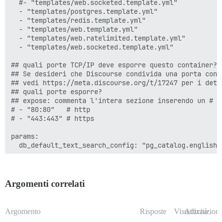
  #- "templates/web.socketed.template.yml"

              raise_on_fail: false

  - "templates/postgres.template.yml"

  - "templates/redis.template.yml"

         - exec: /bin/bash -c 'sudo -u postgres psql 
  - "templates/web.template.yml"

         - exec: /bin/bash -c 'sudo -u postgres psql 
  - "templates/web.ratelimited.template.yml"

         - exec: /bin/bash -c 'sudo -u postgres psql 
  - "templates/web.socketed.template.yml"

      after_code:

## quali porte TCP/IP deve esporre questo container?

        - exec:

## Se desideri che Discourse condivida una porta con 
            cd: $home/plugins

## vedi https://meta.discourse.org/t/17247 per i detta
            cmd:

## quali porte esporre?

              - mkdir -p plugins

## expose: commenta l'intera sezione inserendo un # da
              - git clone https://github.com/discours
# - "80:80"   # http

      before_bundle_exec:

# - "443:443" # https

        - file:

            path: $home/config/multisite.yml

params:

            contents: |

  db_default_text_search_config: "pg_catalog.english"

             secondsite:

               adapter: postgresql

  ## Imposta db_shared_buffers a un massimo del 25% d
               database: b_discourse

  ## verrà impostato automaticamente dal bootstrap in
               pool: 25

  #db_shared_buffers: "256MB"

Argomenti correlati
               timeout: 5000

               db_id: 2

  ## può migliorare le prestazioni di ordinamento, ma
               host_names:

  #db_work_mem: "40MB"

Argomento
Risposte
Visualizzazioni
Attività
                 - b.discourse.example.com
