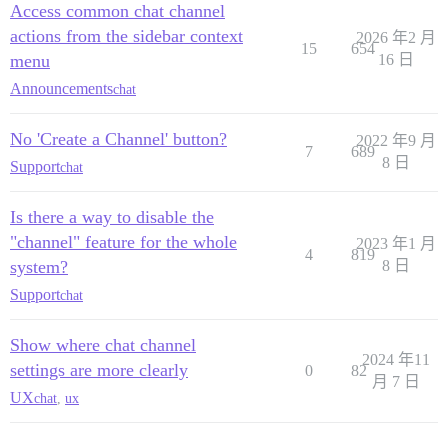
Access common chat channel
actions from the sidebar context
2026 年2 月
15
654
menu
16 日
Announcements
chat
No 'Create a Channel' button?
2022 年9 月
7
689
8 日
Support
chat
Is there a way to disable the
"channel" feature for the whole
2023 年1 月
4
819
system?
8 日
Support
chat
Show where chat channel
2024 年11
settings are more clearly
0
82
月 7 日
UX
chat
,
ux