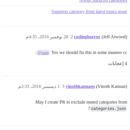
About Silenced categories
Suppress category from latest topics gone
(Jeff Atwood)
codinghorror
2
28 نوفمبر 2016، 4:35م
.
Yes we should fix this in some manner cc
@sam
4 إعجابات
(Vinoth Kannan)
vinothkannans
3
1 ديسمبر 2016، 2:33م
May I create PR to exclude muted categories from
?
categories.json