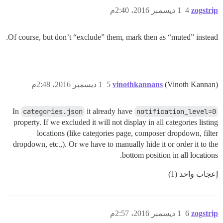
zogstrip
4
1 ديسمبر 2016، 2:40م
Of course, but don’t “exclude” them, mark then as “muted” instead.
(Vinoth Kannan)
vinothkannans
5
1 ديسمبر 2016، 2:48م
In
categories.json
it already have
notification_level=0
property. If we excluded it will not display in all categories listing
locations (like categories page, composer dropdown, filter
dropdown, etc.,). Or we have to manually hide it or order it to the
bottom position in all locations.
إعجاب واحد (1)
zogstrip
6
1 ديسمبر 2016، 2:57م