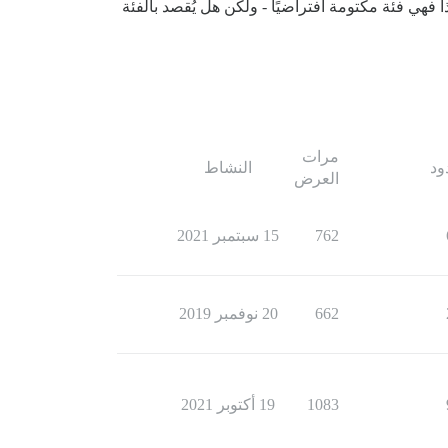
دام الخاصة بي لكتم الفئة: منشوراتها آلية + أكثر تكرارًا من المواضيع الأخرى، لذلك لا أريد إظهارها في /latest.. لذا فهي فئة مكتومة افتراضيًا - ولكن هل يُقصد بالفئة
مرات
ود
النشاط
العرض
762
15 سبتمبر 2021
662
20 نوفمبر 2019
1083
19 أكتوبر 2021