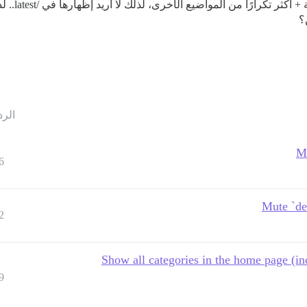
حالة الاستخ
؟
الرد
Mu
6
Mute `de
2
Show all categories in the home page (in
9