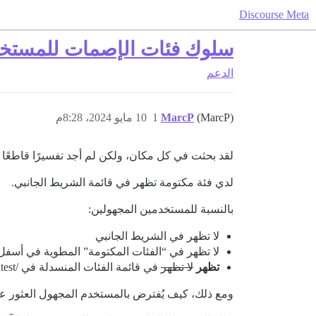
Discourse Meta
سلوك فئات الإصمات للمستخد
الدعم
(MarcP)
MarcP
1
10 مايو 2024، 8:28م
لقد بحثت في كل مكان، ولكن لم أجد تفسيرًا قاطعًا 
لدي فئة مكتومة تظهر في قائمة الشريط الجانبي.
بالنسبة للمستخدمين المجهولين:
لا تظهر في الشريط الجانبي
لا تظهر في “الفئات المكتومة” المطوية في أسفل /tegories
تظهر
لا تظهر
في قائمة الفئات المنسدلة في /latest
ومع ذلك، كيف يُفترض بالمستخدم المجهول العثور عل