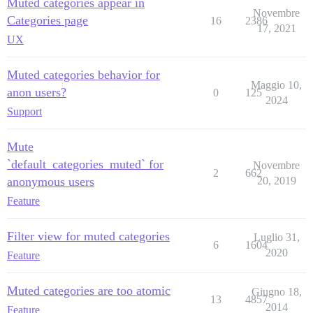
Muted categories appear in
Novembre
Categories page
16
2386
17, 2021
UX
Muted categories behavior for
Maggio 10,
anon users?
0
125
2024
Support
Mute
`default_categories_muted` for
Novembre
2
662
anonymous users
20, 2019
Feature
Filter view for muted categories
Luglio 31,
6
1604
2020
Feature
Muted categories are too atomic
Giugno 18,
13
4857
2014
Feature