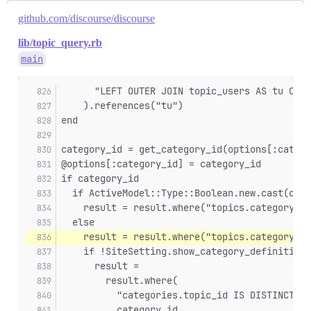
github.com/discourse/discourse
lib/topic_query.rb
main
      "LEFT OUTER JOIN topic_users AS tu ON (
    ).references("tu")
end
category_id = get_category_id(options[:catego
@options[:category_id] = category_id
if category_id
  if ActiveModel::Type::Boolean.new.cast(opti
    result = result.where("topics.category_id
  else
    result = result.where("topics.category_id
    if !SiteSetting.show_category_definitions
      result =
        result.where(
          "categories.topic_id IS DISTINCT FR
          category_id,