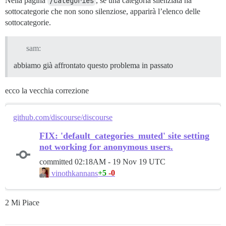
Nella pagina
/categories
, se una categoria silenziata ha
sottocategorie che non sono silenziose, apparirà l’elenco delle
sottocategorie.
sam:
abbiamo già affrontato questo problema in passato
ecco la vecchia correzione
github.com/discourse/discourse
FIX: 'default_categories_muted' site setting
not working for anonymous users.
committed
02:18AM - 19 Nov 19 UTC
+5
-0
vinothkannans
2 Mi Piace