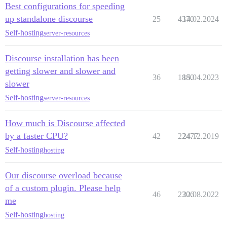
Best configurations for speeding
up standalone discourse
25
4370
14.02.2024
Self-hosting
server-resources
Discourse installation has been
getting slower and slower and
36
1880
15.04.2023
slower
Self-hosting
server-resources
How much is Discourse affected
by a faster CPU?
42
22477
24.12.2019
Self-hosting
hosting
Our discourse overload because
of a custom plugin. Please help
46
2306
22.08.2022
me
Self-hosting
hosting