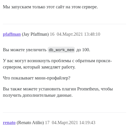
  #version: tests-passed

Мы запускаем только этот сайт на этом сервере.
env:

  LANG: en_US.UTF-8

  # DISCOURSE_DEFAULT_LOCALE: en

pfaffman
(Jay Pfaffman)
16
04.Март.2021 13:48:10
  ## Сколько одновременных веб-запросов поддерживаетс
Вы можете увеличить
db_work_mem
до 100.
  ## Будет установлено автоматически при загрузке на 
У вас могут возникнуть проблемы с обратным прокси-
  UNICORN_WORKERS: 8

сервером, который замедляет работу.
  ## TODO: Доменное имя, на которое будет отвечать эт
Что показывает мини-профайлер?
  ## Обязательно. Discourse не будет работать с чистым
Вы также можете установить плагин Prometheus, чтобы
получить дополнительные данные.
  DISCOURSE_HOSTNAME: "howtodiscuss.com"

  ## Раскомментируйте, если хотите, чтобы контейнер за
  ## именем хоста (опция -h), что указано выше (по ум
renato
(Renato Atilio)
17
04.Март.2021 14:19:43
  #DOCKER_USE_HOSTNAME: true
