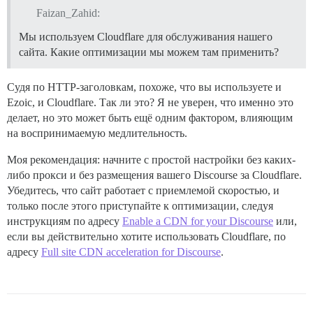
          - git clone https://github.com/discourse/di
Faizan_Zahid:
Мы используем Cloudflare для обслуживания нашего
          - git clone https://github.com/discourse/di
сайта. Какие оптимизации мы можем там применить?
          - git clone https://github.com/discourse/di
Судя по HTTP-заголовкам, похоже, что вы используете и
          - git clone https://github.com/discourse/di
Ezoic, и Cloudflare. Так ли это? Я не уверен, что именно это
          - git clone https://github.com/paviliondev/
делает, но это может быть ещё одним фактором, влияющим
на воспринимаемую медлительность.
          - git clone https://github.com/discourse/di
Моя рекомендация: начните с простой настройки без каких-
          - git clone https://github.com/discourse/di
либо прокси и без размещения вашего Discourse за Cloudflare.
          - git clone https://github.com/paviliondev/
Убедитесь, что сайт работает с приемлемой скоростью, и
только после этого приступайте к оптимизации, следуя
          - git clone https://github.com/paviliondev/
инструкциям по адресу
Enable a CDN for your Discourse
или,
если вы действительно хотите использовать Cloudflare, по
          - git clone https://github.com/discourse/di
адресу
Full site CDN acceleration for Discourse
.
          - git clone https://github.com/discourse/di
          - git clone https://github.com/paviliondev/