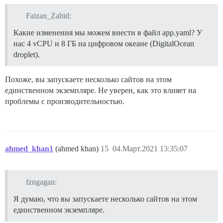
## см. https://meta.discourse.org/t/17247 для деталей

Faizan_Zahid:
expose:

Какие изменения мы можем внести в файл app.yaml? У
нас 4 vCPU и 8 ГБ на цифровом океане (DigitalOcean
  - "2045:80" # http

droplet).
#  - "443:443" # https

Похоже, вы запускаете несколько сайтов на этом
params:

единственном экземпляре. Не уверен, как это влияет на
проблемы с производительностью.
  db_default_text_search_config: "pg_catalog.english"

  ## Установите db_shared_buffers максимум в 25% от о
  ## Будет установлено автоматически при загрузке на 
ahmed_khan1
(ahmed khan)
15
04.Март.2021 13:35:07
  db_shared_buffers: "2048MB"

  ## Может улучшить производительность сортировки, но
fzngagan:
  #db_work_mem: "40MB"

Я думаю, что вы запускаете несколько сайтов на этом
единственном экземпляре.
  ## Какую ревизию Git должен использовать этот конте