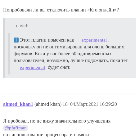
  ## TODO: Список email-адресов через запятую, которы
Попробовали ли вы отключить плагин «Кто онлайн»?
  ## при первой регистрации, например 'user1@example.
david:
  DISCOURSE_DEVELOPER_EMAILS: "admin@gmail.com"

Этот плагин помечен как
,
experimental
  ## TODO: SMTP-сервер, используемый для проверки нов
поскольку он не оптимизирован для очень больших
форумов. Если у вас более 50 одновременных
  ## Для SMTP необходимы адрес, имя пользователя и пар
пользователей, возможно, лучше подождать, пока тег
  ## ВНИМАНИЕ: символ '#' в пароле SMTP может вызвать 
будет снят.
experimental
  DISCOURSE_SMTP_ADDRESS: smtp-relay.smtp.com

  DISCOURSE_SMTP_PORT: 587

  DISCOURSE_SMTP_USER_NAME: admin@gmail.com

ahmed_khan1
(ahmed khan)
18
04.Март.2021 16:29:20
  DISCOURSE_SMTP_PASSWORD: smtp_password

Я пробовал, но не вижу значительного улучшения
  #DISCOURSE_SMTP_DOMAIN: discourse.example.com    # 
@pfaffman
  #DISCOURSE_NOTIFICATION_EMAIL: nobody@discourse.exa
вот использование процессора и памяти