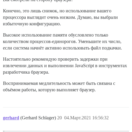
      host: /var/discourse/shared/standalone/log/var-l
Конечно, это лишь снимок, но использование вашего
процессора выглядит очень низким. Думаю, вы выбрали
      guest: /var/log

избыточную конфигурацию.
## Плагины размещаются здесь

Высокое использование памяти обусловлено только
количеством процессов-единорогов. Уменьшите их число,
## см. https://meta.discourse.org/t/19157 для деталей

если система начнёт активно использовать файл подкачки.
hooks:

Настоятельно рекомендую проверить задержки при
  after_code:

извлечении данных и выполнении JavaScript в инструментах
разработчика браузера.
    - exec:

Воспринимаемая медлительность может быть связана с
        cd: $home/plugins

объёмом работы, которую выполняет браузер.
        cmd:

          - git clone https://github.com/discourse/doc
          - git clone https://github.com/discourse/di
gerhard
(Gerhard Schlager)
20
04.Март.2021 16:56:32
          - git clone https://github.com/discourse/di