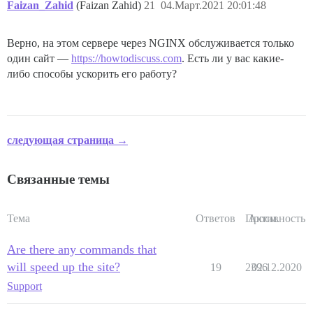
          - git clone https://github.com/FaizanZahid/
Faizan_Zahid
(Faizan Zahid)
21
04.Март.2021 20:01:48
          - git clone https://github.com/discourse/di
Верно, на этом сервере через NGINX обслуживается только
          - git clone https://github.com/paviliondev/
один сайт —
https://howtodiscuss.com
. Есть ли у вас какие-
либо способы ускорить его работу?
## Любые пользовательские команды для запуска после сб
run:

  - exec: echo "Начало пользовательских команд"

следующая страница →
  ## Если вы хотите установить адрес электронной почт
  ## После получения первого письма о регистрации зак
Связанные темы
  - exec: rails r "SiteSetting.notification_email='no
Тема
Ответов
Просм.
Активность
Are there any commands that
will speed up the site?
19
2396
02.12.2020
Support