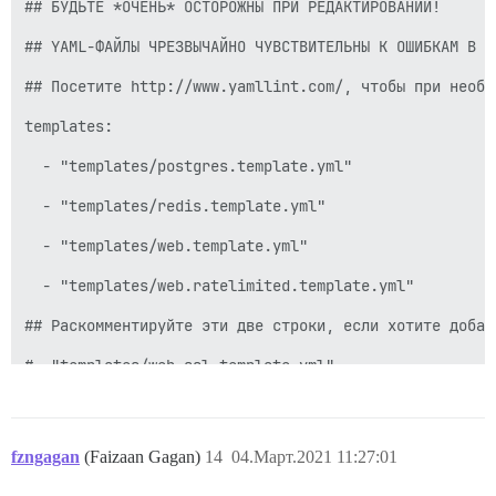
## БУДЬТЕ *ОЧЕНЬ* ОСТОРОЖНЫ ПРИ РЕДАКТИРОВАНИИ!

## YAML-ФАЙЛЫ ЧРЕЗВЫЧАЙНО ЧУВСТВИТЕЛЬНЫ К ОШИБКАМ В П
## Посетите http://www.yamllint.com/, чтобы при необх
templates:

  - "templates/postgres.template.yml"

  - "templates/redis.template.yml"

  - "templates/web.template.yml"

  - "templates/web.ratelimited.template.yml"

## Раскомментируйте эти две строки, если хотите добав
#- "templates/web.ssl.template.yml"

#- "templates/web.letsencrypt.ssl.template.yml"

## Какие TCP/IP-порты должен открывать этот контейнер?
fzngagan
(Faizaan Gagan)
14
04.Март.2021 11:27:01
## Если вы хотите, чтобы Discourse использовал один п