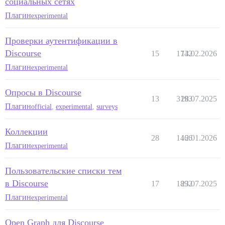
социальных сетях
Плагин
experimental
Проверки аутентификации в
Discourse
15
1742
13.02.2026
Плагин
experimental
Опросы в Discourse
13
3193
28.07.2025
Плагин
official
,
experimental
,
surveys
Коллекции
28
1466
12.01.2026
Плагин
experimental
Пользовательские списки тем
в Discourse
17
1892
23.07.2025
Плагин
experimental
Open Graph для Discourse