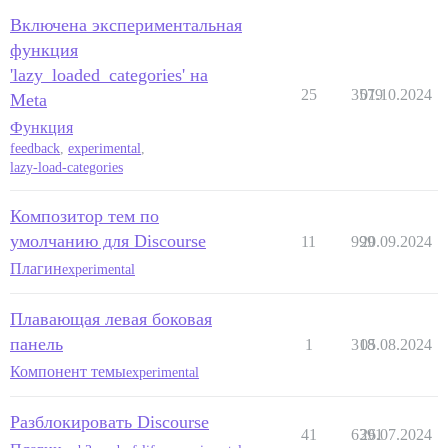
Включена экспериментальная
функция
'lazy_loaded_categories' на
25
3579
01.10.2024
Meta
Функция
feedback
,
experimental
,
lazy-load-categories
Композитор тем по
умолчанию для Discourse
11
999
20.09.2024
Плагин
experimental
Плавающая левая боковая
панель
1
318
05.08.2024
Компонент темы
experimental
Разблокировать Discourse
41
6391
26.07.2024