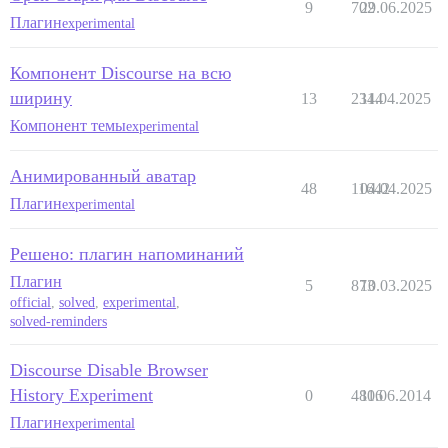
9
702
29.06.2025
Плагин
experimental
Компонент Discourse на всю
ширину
13
2344
11.04.2025
Компонент темы
experimental
Анимированный аватар
48
11642
04.04.2025
Плагин
experimental
Решено: плагин напоминаний
Плагин
5
873
10.03.2025
official
,
solved
,
experimental
,
solved-reminders
Discourse Disable Browser
History Experiment
0
4806
11.06.2014
Плагин
experimental