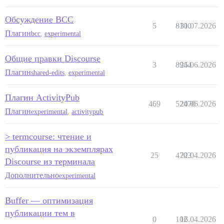
Обсуждение BCC
5
8100
31.07.2026
Плагин
bcc
,
experimental
Общие правки Discourse
3
8944
25.06.2026
Плагин
shared-edits
,
experimental
Плагин ActivityPub
469
52470
20.06.2026
Плагин
experimental
,
activitypub
> termcourse: чтение и
публикация на экземплярах
25
4703
22.04.2026
Discourse из терминала
Дополнительно
experimental
Buffer — оптимизация
публикации тем в
0
102
16.04.2026