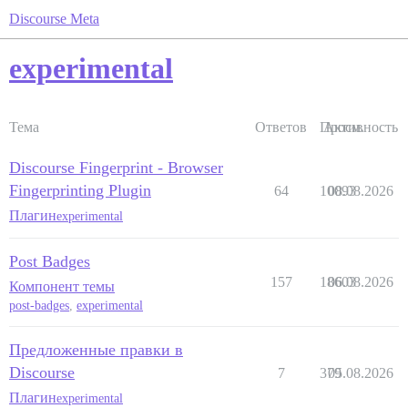
Discourse Meta
experimental
Тема
Ответов
Просм.
Активность
Discourse Fingerprint - Browser
Fingerprinting Plugin
64
10093
08.08.2026
Плагин
experimental
Post Badges
157
18603
06.08.2026
Компонент темы
post-badges
,
experimental
Предложенные правки в
Discourse
7
379
05.08.2026
Плагин
experimental