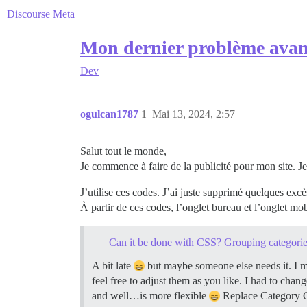
Discourse Meta
Mon dernier problème avant 
Dev
ogulcan1787
1
Mai 13, 2024, 2:57
Salut tout le monde,
Je commence à faire de la publicité pour mon site. J
J’utilise ces codes. J’ai juste supprimé quelques excè
À partir de ces codes, l’onglet bureau et l’onglet mob
Can it be done with CSS? Grouping categorie
A bit late
but maybe someone else needs it. I mu
feel free to adjust them as you like. I had to chan
and well…is more flexible
Replace Category G