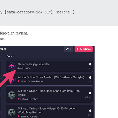
y [data-category-id="31"]::before {

ère-plan revient.
nts.
1"],body .category-list [data-category-id="31"] {
