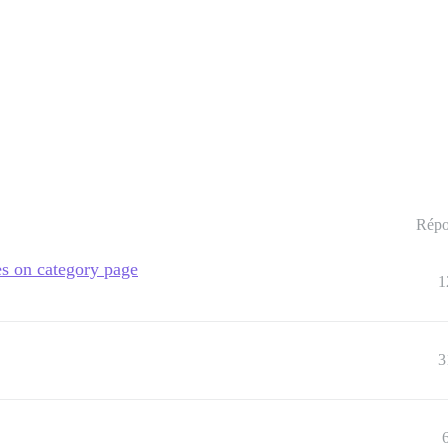
Répo
s on category page
1
3