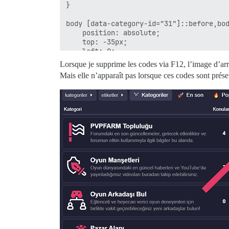
}

body [data-category-id="31"]::before,bod
    position: absolute;

    top: -35px;

    left: 0;

    font-weight: bold;

Lorsque je supprime les codes via F12, l’image d’arri
    font-size: 15px;

Mais elle n’apparaît pas lorsque ces codes sont prése
    text-transform: uppercase;

    color: rgb(247, 247, 255,.9);

    border-left: 3px solid #e53967;

    border-radius: 5px;

    padding-left: 5px;

    padding-right: 5px;

    padding-top: 2px;

    padding-bottom: 2px;

    background-color: #36364d;

}

body .category-list [data-category-id="3
    position: relative;

    margin-top: 50px;

}

body [data-category-id="31"]::before {

    content: "▼ PRIVATE SERVER MMORPG";
