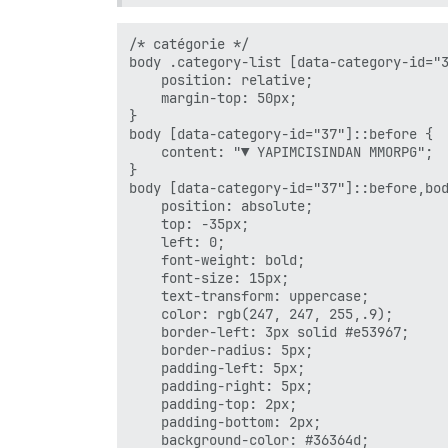
/* catégorie */

body .category-list [data-category-id="3
    position: relative;

    margin-top: 50px;

}

body [data-category-id="37"]::before {

    content: "▼ YAPIMCISINDAN MMORPG";

}

body [data-category-id="37"]::before,bod
    position: absolute;

    top: -35px;

    left: 0;

    font-weight: bold;

    font-size: 15px;

    text-transform: uppercase;

    color: rgb(247, 247, 255,.9);

    border-left: 3px solid #e53967;

    border-radius: 5px;

    padding-left: 5px;

    padding-right: 5px;

    padding-top: 2px;

    padding-bottom: 2px;

    background-color: #36364d;
