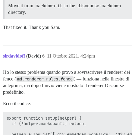
Move it from
markdown-it
to the
discourse-markdown
directory.
That fixed it. Thank you Sam.
sirdavidoff
(David)
6
11 Ottobre 2021, 4:24pm
Ho lo stesso problema quando provo a sovrascrivere il renderer dei
fence (
md.renderer.rules.fence
) — funziona nella finestra di
anteprima, ma dopo l’invio viene mostrato il renderer Discourse
predefinito.
Ecco il codice:
export function setup(helper) {

  if (!helper.markdownIt) return;

  helper.allowList(['div.embedded_workflow', 'div.embe