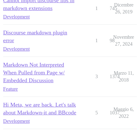
Cannot import discourse libs in
Dicembre
markdown extensions
1
745
26, 2019
Development
Discourse markdown plugin
Novembre
error
1
98
27, 2024
Development
Markdown Not Interpreted
When Pulled from Page w/
Marzo 11,
3
1374
Embedded Discussion
2018
Feature
Hi Meta, we are back. Let's talk
Maggio 6,
about Markdown-it and BBcode
5
1037
2022
Development