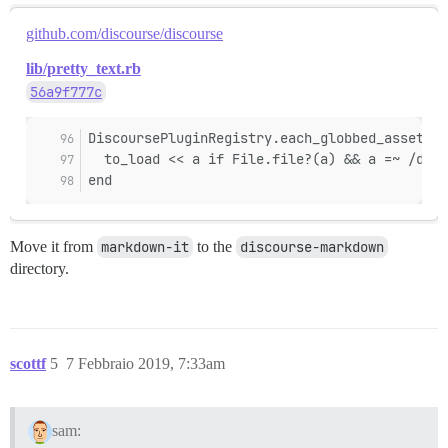
github.com/discourse/discourse
lib/pretty_text.rb
56a9f777c
DiscoursePluginRegistry.each_globbed_asset do
  to_load << a if File.file?(a) && a =~ /disc
end
Move it from
markdown-it
to the
discourse-markdown
directory.
scottf
5
7 Febbraio 2019, 7:33am
sam: