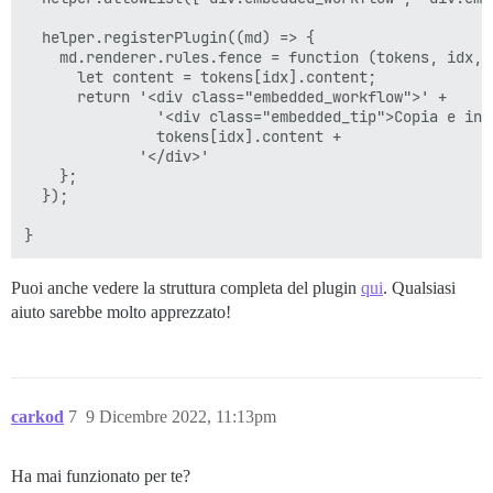
  helper.registerPlugin((md) => {

    md.renderer.rules.fence = function (tokens, idx, 
      let content = tokens[idx].content;

      return '<div class="embedded_workflow">' +

               '<div class="embedded_tip">Copia e inc
               tokens[idx].content +

             '</div>'

    };

  });

Puoi anche vedere la struttura completa del plugin
qui
. Qualsiasi
aiuto sarebbe molto apprezzato!
carkod
7
9 Dicembre 2022, 11:13pm
Ha mai funzionato per te?