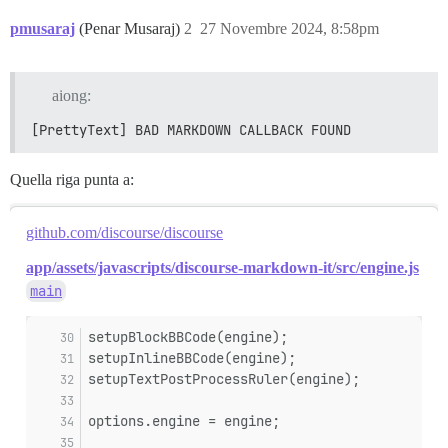
pmusaraj
(Penar Musaraj)
2
27 Novembre 2024, 8:58pm
aiong:
[PrettyText] BAD MARKDOWN CALLBACK FOUND
Quella riga punta a:
github.com/discourse/discourse
app/assets/javascripts/discourse-markdown-it/src/engine.js
main
setupBlockBBCode(engine);
setupInlineBBCode(engine);
setupTextPostProcessRuler(engine);
options.engine = engine;