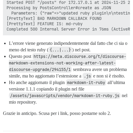
Started POST "/posts" for 172.17.0.1 at 2024-11-25 22:
Processing by PostsController#create as JSON

  Parameters: {"raw"=>"updated ruby plugin\n\ntesting
[PrettyText] BAD MARKDOWN CALLBACK FOUND

[PrettyText] FEATURE IS: md-ruby

L’errore viene generato indipendentemente dal fatto che ci sia o
meno del testo ruby (
{...|...}
) nel post.
Questo post
https://meta.discourse.org/t/discourse-
markdown-extensions-not-working-after-latest-
discourse-upgrade/294155/1
sembrava avere un problema
simile, ma ho aggiornato l’estensione a
.js
e non si è risolto.
Ho anche aggiornato il plugin
markdown-it-ruby
all’ultima
versione 1.1.1 copiando il plugin nel file
/assets/javascripts/vendor/markdown-it-ruby.js
nel
mio repository.
Grazie in anticipo. Scusa per i link, posso postarne solo 2.