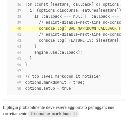
for (const [feature, callback] of options.plu
  if (options.discourse.features[feature]) {
    if (callback === null || callback === und
      // eslint-disable-next-line no-console
      console.log("BAD MARKDOWN CALLBACK FOUN
      // eslint-disable-next-line no-console
      console.log(`FEATURE IS: ${feature}`);
    }
    engine.use(callback);
  }
}
// top level markdown it notifier
options.markdownIt = true;
options.setup = true;
Il plugin probabilmente deve essere aggiornato per agganciare
correttamente
discourse-markdown-it
.