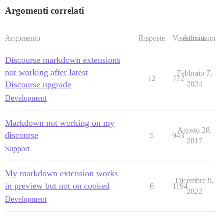
Argomenti correlati
Argomento
Risposte
Visualizzazioni
Attività
Discourse markdown extensions
not working after latest
Febbraio 7,
12
772
Discourse upgrade
2024
Development
Markdown not working on my
Agosto 28,
discourse
5
943
2017
Support
My markdown extension works
Dicembre 9,
in preview but not on cooked
6
1194
2022
Development