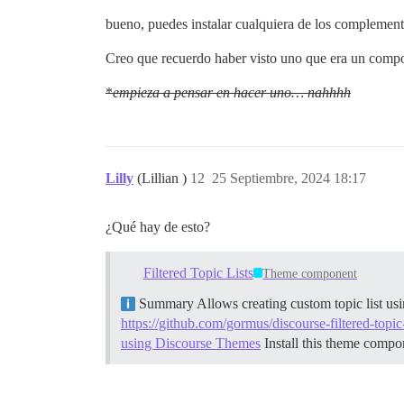
bueno, puedes instalar cualquiera de los complement
Creo que recuerdo haber visto uno que era un comp
*
empieza a pensar en hacer uno… nahhhh
Lilly
(Lillian )
12
25 Septiembre, 2024 18:17
¿Qué hay de esto?
Filtered Topic Lists
Theme component
Summary Allows creating custom topic list using 
https://github.com/gormus/discourse-filtered-topic-
using Discourse Themes
Install this theme compon