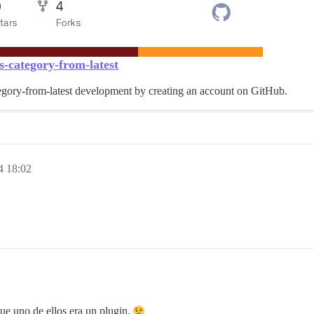
-category-from-latest
egory-from-latest development by creating an account on GitHub.
4 18:02
 que uno de ellos era un plugin.