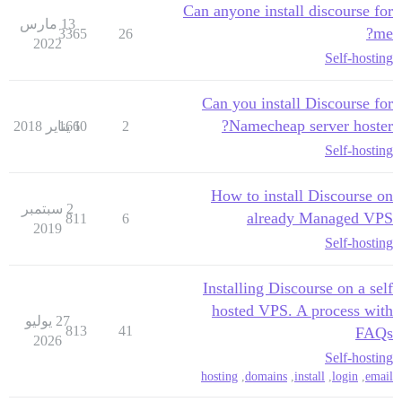
Can anyone install discourse for
13 مارس
me?
3365
26
2022
Self-hosting
Can you install Discourse for
Namecheap server hoster?
2
1 يناير 2018
1660
Self-hosting
How to install Discourse on
2 سبتمبر
already Managed VPS
811
6
2019
Self-hosting
Installing Discourse on a self
hosted VPS. A process with
27 يوليو
813
41
FAQs
2026
Self-hosting
hosting
,
domains
,
install
,
login
,
email