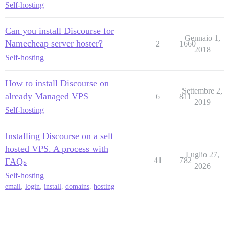
Self-hosting
Can you install Discourse for
Gennaio 1,
Namecheap server hoster?
2
1660
2018
Self-hosting
How to install Discourse on
Settembre 2,
already Managed VPS
6
811
2019
Self-hosting
Installing Discourse on a self
hosted VPS. A process with
Luglio 27,
41
782
FAQs
2026
Self-hosting
email
,
login
,
install
,
domains
,
hosting