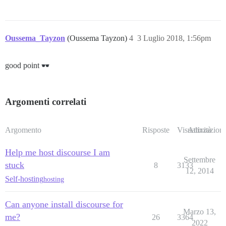
Oussema_Tayzon
(Oussema Tayzon)
4
3 Luglio 2018, 1:56pm
good point
Argomenti correlati
Argomento
Risposte
Visualizzazioni
Attività
Help me host discourse I am
Settembre
stuck
8
3133
12, 2014
Self-hosting
hosting
Can anyone install discourse for
Marzo 13,
me?
26
3364
2022