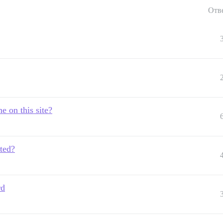
Отв
e on this site?
ted?
rd