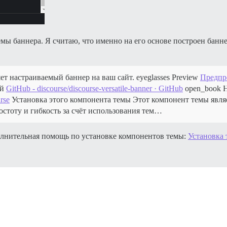
ы баннера. Я считаю, что именно на его основе построен банне
яет настраиваемый баннер на ваш сайт. eyeglasses Preview
Предпро
ий
GitHub - discourse/discourse-versatile-banner · GitHub
open_book Н
rse
Установка этого компонента темы Этот компонент темы явл
стоту и гибкость за счёт использования тем…
полнительная помощь по установке компонентов темы:
Установка