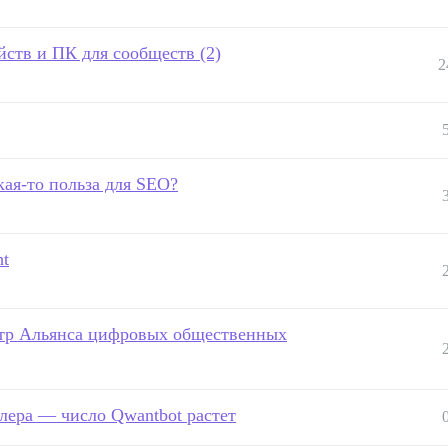
ств и ПК для сообществ (2)
2
кая-то польза для SEO?
ht
стр Альянса цифровых общественных
улера — число Qwantbot растет