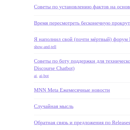
Советы по установлению фактов на основ
Время пересмотреть бесконечную прокрут
Я наполнил свой (почти мёртвый) форум D
show-and-tell
Советы по боту поддержки для техническо
Discourse Chatbot)
ai
,
ai-bot
MNN Meta Ежемесячные новости
Случайная мысль
Обратная связь и предложения по Releases.