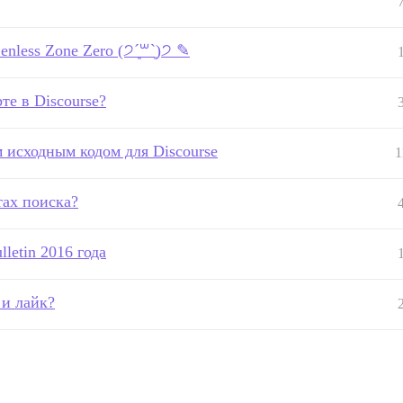
nless Zone Zero (੭ˊ͈꒳ˋ͈)੭ ✎
е в Discourse?
 исходным кодом для Discourse
1
тах поиска?
letin 2016 года
 и лайк?