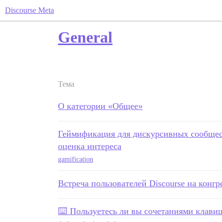
Discourse Meta
General
Тема
О категории «Общее»
Геймификация для дискурсивных сообщест
оценка интереса
gamification
Встреча пользователей Discourse на конг
⌨️ Пользуетесь ли вы сочетаниями клави