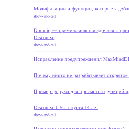
Модификации и функции, которые я добав
show-and-tell
Domniq — премиальная посадочная страни
Discourse
show-and-tell
Исправление предупреждения MaxMindDB
Почему никто не разрабатывает открытое
Пример форума для просмотра функций а
Discourse 0.9... спустя 14 лет
show-and-tell