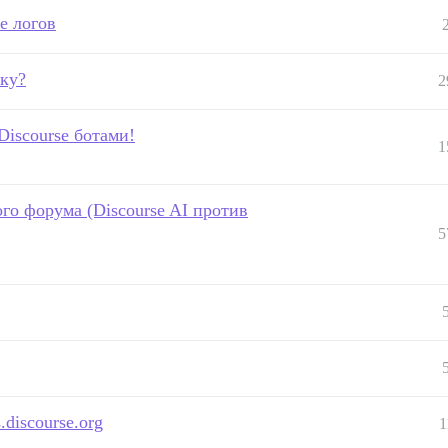
е логов
ку?
2
iscourse ботами!
1
го форума (Discourse AI против
5
discourse.org
1