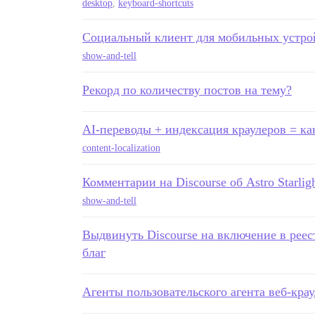
desktop
,
keyboard-shortcuts
Социальный клиент для мобильных устрой
show-and-tell
Рекорд по количеству постов на тему?
AI-переводы + индексация краулеров = ка
content-localization
Комментарии на Discourse об Astro Starlig
show-and-tell
Выдвинуть Discourse на включение в рее
благ
Агенты пользовательского агента веб-кра