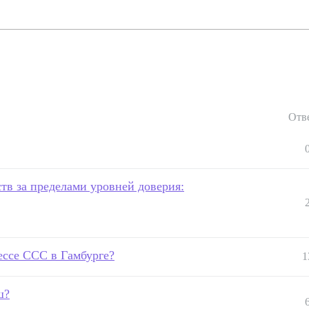
Отв
в за пределами уровней доверия:
рессе CCC в Гамбурге?
1
ш?