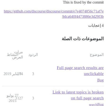
This is fixed by the commit
https://github.com/discourse/discourse/commit/e7e4074856c71af7e
9dca640f4473886e3d29f3b
4 إعجابات
الموضوعات ذات الصلة
مرات
الموضوع
الردود
النشاط
العرض
Full page search results are
unclickable
3
9 يناير 2019
574
Bug
Link to latest topics is broken
27 يوليو
on full page search
1127
3
2015
Bug
search