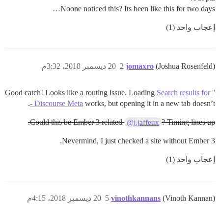
Noone noticed this? Its been like this for two days…
إعجاب واحد (1)
(Joshua Rosenfeld)
jomaxro
2
20 ديسمبر 2018، 3:32م
Good catch! Looks like a routing issue. Loading
Search results for ''
- Discourse Meta
works, but opening it in a new tab doesn’t.
Could this be Ember 3 related
? Timing lines up.
@j.jaffeux
Nevermind, I just checked a site without Ember 3.
إعجاب واحد (1)
(Vinoth Kannan)
vinothkannans
5
20 ديسمبر 2018، 4:15م