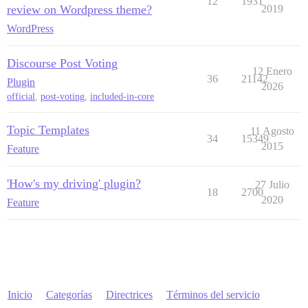
12
1931
review on Wordpress theme?
2019
WordPress
Discourse Post Voting
12 Enero
36
21142
Plugin
2026
official
,
post-voting
,
included-in-core
Topic Templates
11 Agosto
34
15349
2015
Feature
'How's my driving' plugin?
27 Julio
18
2700
2020
Feature
Inicio
Categorías
Directrices
Términos del servicio