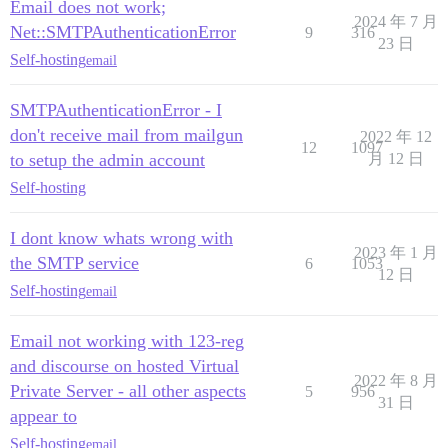
Email does not work;
2024 年 7 月
Net::SMTPAuthenticationError
9
316
23 日
Self-hosting
email
SMTPAuthenticationError - I
don't receive mail from mailgun
2022 年 12
12
1097
to setup the admin account
月 12 日
Self-hosting
I dont know whats wrong with
2023 年 1 月
the SMTP service
6
1053
12 日
Self-hosting
email
Email not working with 123-reg
and discourse on hosted Virtual
2022 年 8 月
Private Server - all other aspects
5
956
31 日
appear to
Self-hosting
email