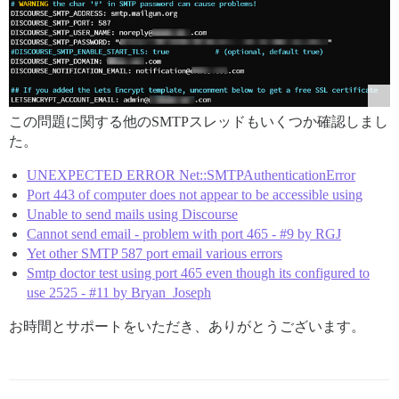
この問題に関する他のSMTPスレッドもいくつか確認しまし
た。
UNEXPECTED ERROR Net::SMTPAuthenticationError
Port 443 of computer does not appear to be accessible using
Unable to send mails using Discourse
Cannot send email - problem with port 465 - #9 by RGJ
Yet other SMTP 587 port email various errors
Smtp doctor test using port 465 even though its configured to
use 2525 - #11 by Bryan_Joseph
お時間とサポートをいただき、ありがとうございます。