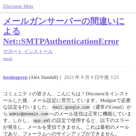
Discourse Meta
メールガンサーバーの間違いに
よる
Net::SMTPAuthenticationError
サポート
インストール
email
hostingpeep
(Alex Standall)
1
2023 年 9 月 9 日午後 3:23
コミュニティの皆さん、こんにちは！Discourseをインスト
ールした後、メール設定に苦労しています。Mailgunで必要
な設定を行いました。
mail.google.com
（通常のGmail）か
ら
admin@domain.com
へのメール送信は正常に機能していま
す。しかし、
app.yml
の設定で使用すると、以下のエラー
が発生し、メールを受信できません。これは最初のメール
であり、フォーラムへのサインアップができません。