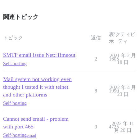
関連トピック
表
アクティビ
トピック
返信
示
ティ
SMTP email issue Net::Timeout
2021 年 2 月
2
1605
18 日
Self-hosting
Mail system not working even
thought I tested it with telnet
2022 年 4 月
8
1990
and other platforms
23 日
Self-hosting
Cannot send email - problem
2022 年 11
with port 465
9
4725
月 20 日
Self-hosting
email