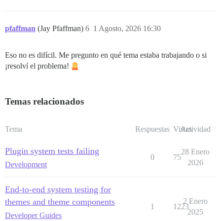
pfaffman
(Jay Pfaffman)
6
1 Agosto, 2026 16:30
Eso no es difícil. Me pregunto en qué tema estaba trabajando o si
¡resolví el problema!
Temas relacionados
Tema
Respuestas
Vistas
Actividad
Plugin system tests failing
28 Enero
0
75
2026
Development
End-to-end system testing for
themes and theme components
2 Enero
1
1223
2025
Developer Guides