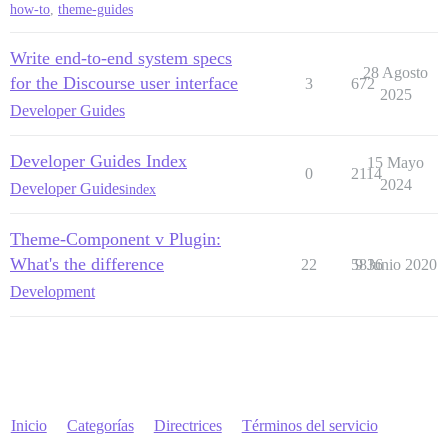
how-to
,
theme-guides
Write end-to-end system specs
28 Agosto
for the Discourse user interface
3
672
2025
Developer Guides
Developer Guides Index
15 Mayo
0
2114
2024
Developer Guides
index
Theme-Component v Plugin:
What's the difference
22
5836
9 Junio 2020
Development
Inicio
Categorías
Directrices
Términos del servicio