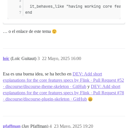
  it_behaves_like "having working core featur
end
… o el enlace de este tema
loic
(Loïc Guitaut)
3
22 Mayo, 2025 16:00
Esa es una buena idea, se ha hecho en
DEV: Add short
explanations for the core features specs by Flink · Pull Request #52
· discourse/discourse-theme-skeleton · GitHub
y
DEV: Add short
explanations for the core features specs by Flink · Pull Request #78
· discourse/discourse-plugin-skeleton · GitHub
pfaffman
(Jay Pfaffman)
4
23 Mayo, 2025 19:20