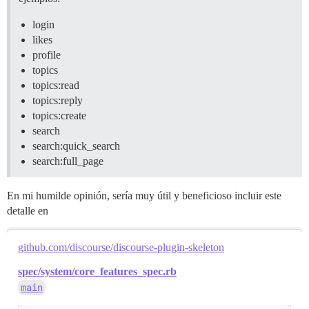
login
likes
profile
topics
topics:read
topics:reply
topics:create
search
search:quick_search
search:full_page
En mi humilde opinión, sería muy útil y beneficioso incluir este
detalle en
github.com/discourse/discourse-plugin-skeleton
spec/system/core_features_spec.rb
main