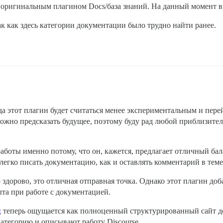
 оригинальным плагином Docs/база знаний. На данный момент в
к как здесь категории документации было трудно найти ранее.
гда этот плагин будет считаться менее экспериментальным и пере
ложно предсказать будущее, поэтому буду рад любой приблизител
 работы именно потому, что он, кажется, предлагает отличный б
легко писать документацию, как и оставлять комментарий в теме
 здорово, это отличная отправная точка. Однако этот плагин доб
та при работе с документацией.
g
теперь ощущается как полноценный структурированный сайт до
атегорию и описывают работу Discourse.