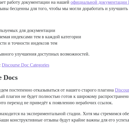
вает работу документации на нашей
официальной документации D
ывы бесценны для того, чтобы мы могли доработать и улучшить
ользуемых для документации
яемая индексами тем в каждой категории
сти и точности индексов тем
ывного улучшения доступных возможностей.
:
Discourse Doc Categories
e Docs
удем постепенно отказываться от нашего старого плагина
Discou
вый плагин не будет полностью готов к широкому распростране
 что переход не приведёт к появлению нерабочих ссылок.
находится на экспериментальной стадии. Хотя мы стремимся об
Ваши конструктивные отзывы будут крайне важны для его успеха