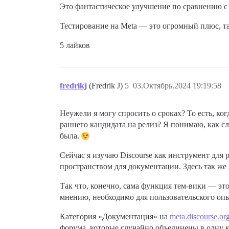
Это фантастическое улучшение по сравнению с
Тестирование на Meta — это огромный плюс, та
5 лайков
fredrikj
(Fredrik J)
5
03.Октябрь.2024 19:19:58
Неужели я могу спросить о сроках? То есть, ко
раннего кандидата на релиз? Я понимаю, как с
была.
Сейчас я изучаю Discourse как инструмент для
пространством для документации. Здесь так же 
Так что, конечно, сама функция тем-вики — это
мнению, необходимо для пользовательского опы
Категория «Документация» на
meta.discourse.or
форума, которые случайно объединены в одну к