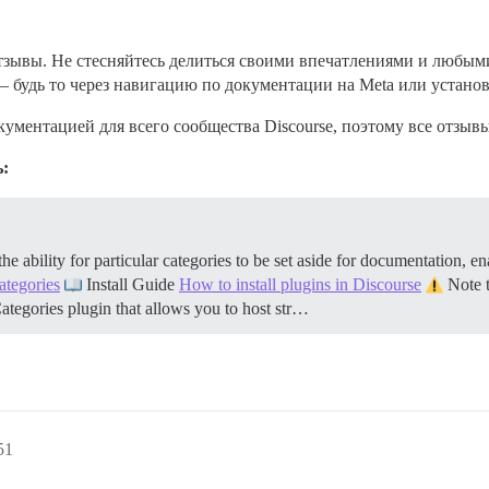
отзывы. Не стесняйтесь делиться своими впечатлениями и любы
 будь то через навигацию по документации на Meta или установ
ументацией для всего сообщества Discourse, поэтому все отзыв
ь:
bility for particular categories to be set aside for documentation, ena
ategories
Install Guide
How to install plugins in Discourse
Note t
tegories plugin that allows you to host str…
51