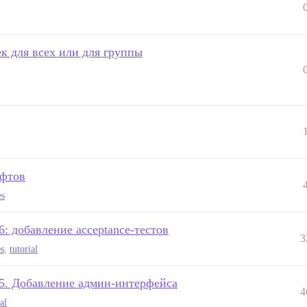
к для всех или для группы
ифтов
es
6: добавление acceptance-тестов
3
es
,
tutorial
ь 5. Добавление админ-интерфейса
4
al