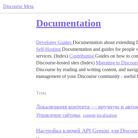
Discourse Meta
Documentation
Developer Guides
Documentation about extending Di
Self-Hosting
Documentation and guides for people wh
services. (Index)
Contributing
Guides on how to cont
Discourse-hosted sites (Index)
Migrating to Discour
Discourse by reading and writing content, and naviga
management of your Discourse community - useful fo
Тема
Локализация контента — вручную и автом
Управление сайтом
ai
,
content-localization
Настройка ключей API Gemini для Discour