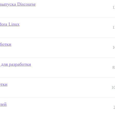
ыпуска Discourse
1
dora Linux
1
аботки
1
 для разработки
8
отки
1
лей