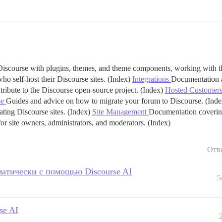
scourse with plugins, themes, and theme components, working with th
o self-host their Discourse sites. (Index)
Integrations
Documentation a
ribute to the Discourse open-source project. (Index)
Hosted Customer
se
Guides and advice on how to migrate your forum to Discourse. (Inde
ting Discourse sites. (Index)
Site Management
Documentation covering
r site owners, administrators, and moderators. (Index)
Отв
атически с помощью Discourse AI
5
se AI