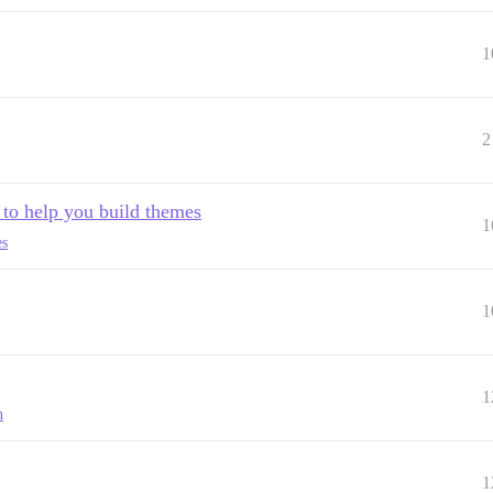
1
2
 to help you build themes
1
es
1
1
n
1