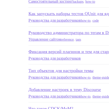
Самостоятельный хостинг
backups
,
how-to
Как запускать наборы тестов QUnit для яд
Руководства для разработчиков
how-to
,
code
Руководство администратора по тегам в Di
Управление сайтом
reference
,
tags
Фиксация версий плагинов и тем для стары
Руководства для разработчиков
Тип объектов для настройки темы
Руководства для разработчиков
how-to
,
theme-guid
Добавление настроек в тему Discourse
Руководства для разработчиков
how-to
,
theme-guid
Что такое CDCK/MoM?