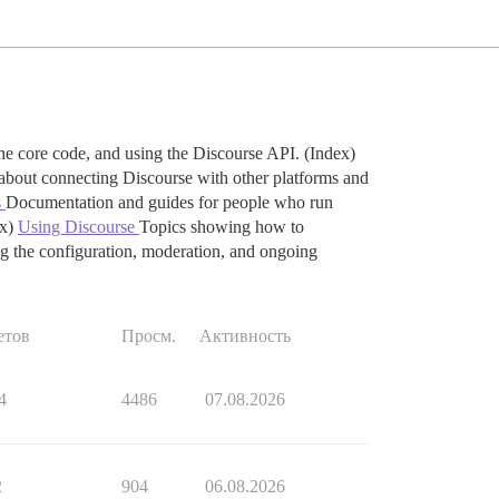
e core code, and using the Discourse API. (Index)
bout connecting Discourse with other platforms and
s
Documentation and guides for people who run
x)
Using Discourse
Topics showing how to
 the configuration, moderation, and ongoing
етов
Просм.
Активность
4
4486
07.08.2026
2
904
06.08.2026