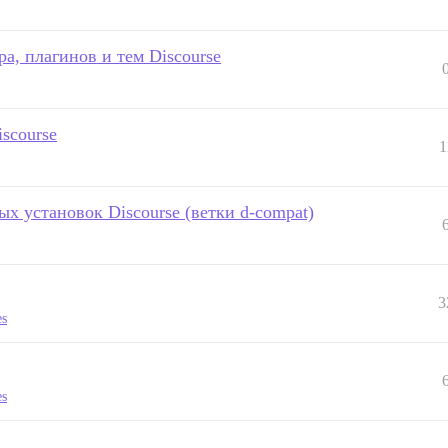
ра, плагинов и тем Discourse
scourse
1
х установок Discourse (ветки d-compat)
3
es
es