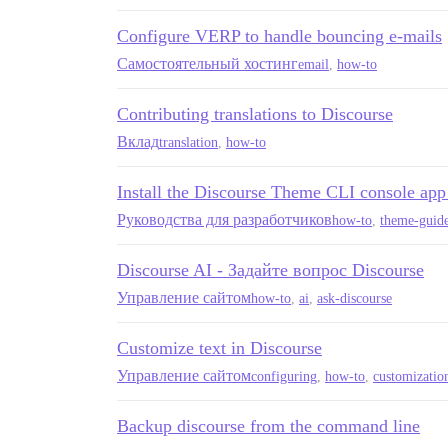
Configure VERP to handle bouncing e-mails
Самостоятельный хостинг
email
,
how-to
Contributing translations to Discourse
Вклад
translation
,
how-to
Install the Discourse Theme CLI console app
Руководства для разработчиков
how-to
,
theme-guid
Discourse AI - Задайте вопрос Discourse
Управление сайтом
how-to
,
ai
,
ask-discourse
Customize text in Discourse
Управление сайтом
configuring
,
how-to
,
customizatio
Backup discourse from the command line