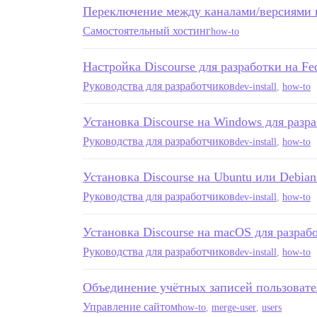
Переключение между каналами/версиями в
Самостоятельный хостинг
how-to
Настройка Discourse для разработки на Fe
Руководства для разработчиков
dev-install
,
how-to
Установка Discourse на Windows для разр
Руководства для разработчиков
dev-install
,
how-to
Установка Discourse на Ubuntu или Debian
Руководства для разработчиков
dev-install
,
how-to
Установка Discourse на macOS для разраб
Руководства для разработчиков
dev-install
,
how-to
Объединение учётных записей пользовате
Управление сайтом
how-to
,
merge-user
,
users