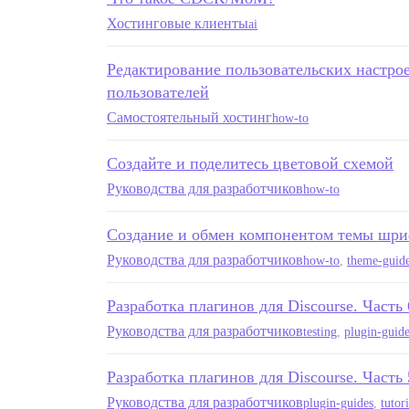
Хостинговые клиенты
ai
Редактирование пользовательских настрое
пользователей
Самостоятельный хостинг
how-to
Создайте и поделитесь цветовой схемой
Руководства для разработчиков
how-to
Создание и обмен компонентом темы шр
Руководства для разработчиков
how-to
,
theme-guid
Разработка плагинов для Discourse. Часть 
Руководства для разработчиков
testing
,
plugin-guid
Разработка плагинов для Discourse. Част
Руководства для разработчиков
plugin-guides
,
tutori