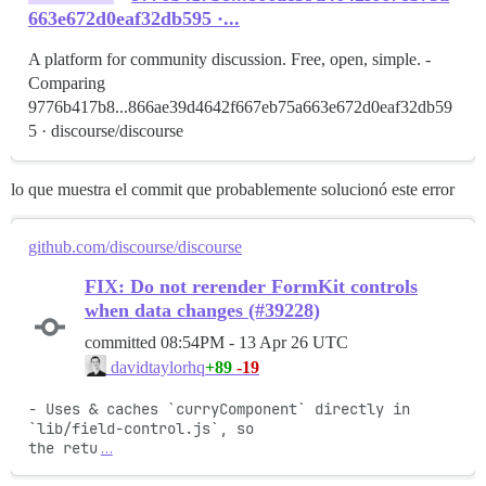
663e672d0eaf32db595 ·...
A platform for community discussion. Free, open, simple. -
Comparing
9776b417b8...866ae39d4642f667eb75a663e672d0eaf32db59
5 · discourse/discourse
lo que muestra el commit que probablemente solucionó este error
github.com/discourse/discourse
FIX: Do not rerender FormKit controls
when data changes (#39228)
committed
08:54PM - 13 Apr 26 UTC
+89
-19
davidtaylorhq
- Uses & caches `curryComponent` directly in 
`lib/field-control.js`, so

the retu
…