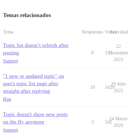
Temas relacionados
Tema
Respuestas
Vistas
Actividad
Topic list doesn’t refresh after
22
posting
9
375
Diciembre
2023
Support
"1 new or updated topic" on
user's topic list page after
29 Julio
10
1629
straight after replying
2022
Bug
Topic doesn't show new posts
24 Marzo
on the fly anymore
3
542
2020
Support