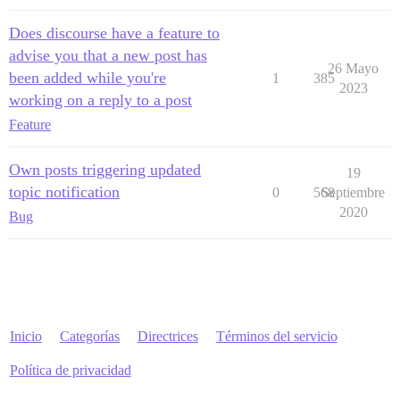
Does discourse have a feature to
advise you that a new post has
26 Mayo
been added while you're
1
385
2023
working on a reply to a post
Feature
Own posts triggering updated
19
topic notification
0
568
Septiembre
2020
Bug
Inicio
Categorías
Directrices
Términos del servicio
Política de privacidad