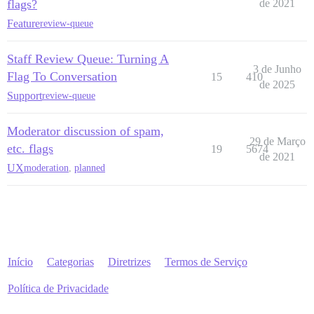
flags?
de 2021
Feature
review-queue
Staff Review Queue: Turning A
3 de Junho
Flag To Conversation
15
410
de 2025
Support
review-queue
Moderator discussion of spam,
29 de Março
etc. flags
19
5674
de 2021
UX
moderation
,
planned
Início
Categorias
Diretrizes
Termos de Serviço
Política de Privacidade