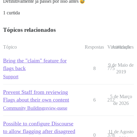
Definitivamente já passei por isso antes
1 curtida
Tópicos relacionados
Tópico
Respostas
Visualizações
Atividade
Bring the "claim" feature for
9 de Maio de
flags back
8
775
2019
Support
Prevent Staff from reviewing
5 de Março
Flags about their own content
6
212
de 2026
Community Building
review-queue
Possible to configure Discourse
to allow flagging after disagreed
11 de Agosto
0
378