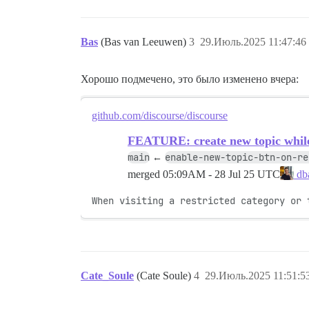
Bas
(Bas van Leeuwen)
3
29.Июль.2025 11:47:46
Хорошо подмечено, это было изменено вчера:
github.com/discourse/discourse
FEATURE: create new topic while 
main
enable-new-topic-btn-on-re
←
merged
05:09AM - 28 Jul 25 UTC
dba
When visiting a restricted category or 
Cate_Soule
(Cate Soule)
4
29.Июль.2025 11:51:5