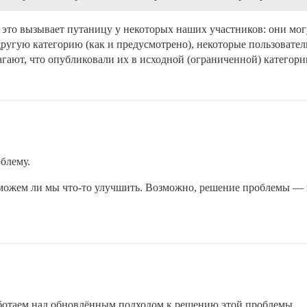
о это вызывает путаницу у некоторых наших участников: они мо
 другую категорию (как и предусмотрено), некоторые пользовател
лагают, что опубликовали их в исходной (ограниченной) категори
блему.
сможем ли мы что-то улучшить. Возможно, решение проблемы —
аботаем над обновлённым подходом к решению этой проблемы.