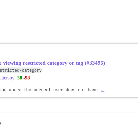
viewing restricted category or tag (#33495)
stricted-category
+38
-98
ttersby
tag where the current user does not have 
…
3