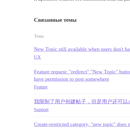
Связанные темы
Тема
New Topic still available when users don't h
UX
Feature request: "redirect" "New Topic" butto
have permission to post somewhere
Feature
我限制了用户创建帖子，但是用户还可以
Support
Create-restricted category, "new topic" does n