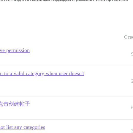
Отв
ave permission
n to a valid category when user doesn't
点击创建帖子
ot list any categories