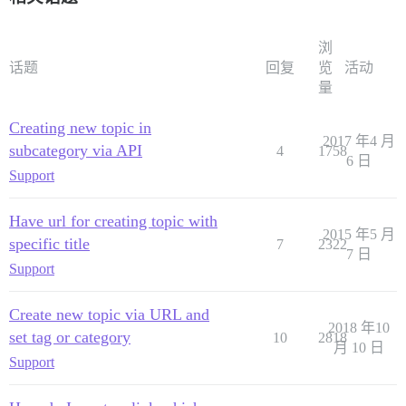
浏
话题
回复
览
活动
量
Creating new topic in
2017 年4 月
subcategory via API
4
1758
6 日
Support
Have url for creating topic with
2015 年5 月
specific title
7
2322
7 日
Support
Create new topic via URL and
2018 年10
set tag or category
10
2818
月 10 日
Support