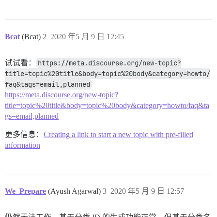
Bcat
(Bcat)
2
2020 年5 月 9 日 12:45
试试看：
https://meta.discourse.org/new-topic?
title=topic%20title&body=topic%20body&category=howto/
faq&tags=email,planned
https://meta.discourse.org/new-topic?
title=topic%20title&body=topic%20body&category=howto/faq&ta
gs=email,planned
更多信息：
Creating a link to start a new topic with pre-filled
information
We_Prepare
(Ayush Agarwal)
3
2020 年5 月 9 日 12:57