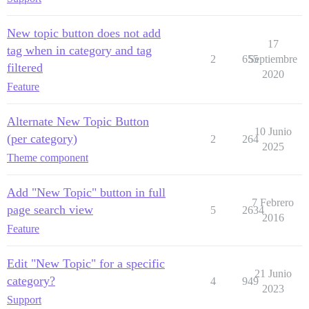
New topic button does not add
17
tag when in category and tag
2
655
Septiembre
filtered
2020
Feature
Alternate New Topic Button
10 Junio
(per category)
2
264
2025
Theme component
Add "New Topic" button in full
7 Febrero
page search view
5
2634
2016
Feature
Edit "New Topic" for a specific
21 Junio
category?
4
949
2023
Support