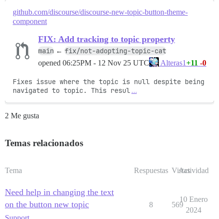
github.com/discourse/discourse-new-topic-button-theme-
component
FIX: Add tracking to topic property
main
fix/not-adopting-topic-cat
←
opened
06:25PM - 12 Nov 25 UTC
+11
-0
Alteras1
Fixes issue where the topic is null despite being 
navigated to topic. This resul
…
2 Me gusta
Temas relacionados
Tema
Respuestas
Vistas
Actividad
Need help in changing the text
10 Enero
on the button new topic
8
569
2024
Support