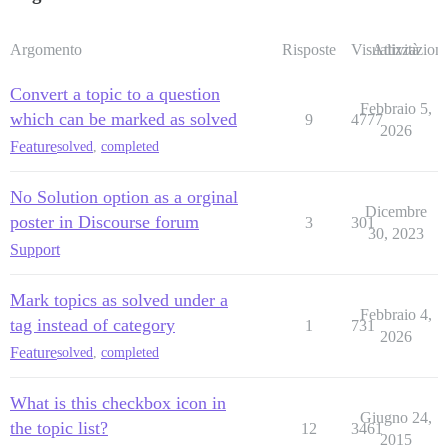
Argomento
Risposte
Visualizzazioni
Attività
Convert a topic to a question
Febbraio 5,
which can be marked as solved
9
4777
2026
Feature
solved
,
completed
No Solution option as a orginal
Dicembre
poster in Discourse forum
3
301
30, 2023
Support
Mark topics as solved under a
Febbraio 4,
tag instead of category
1
731
2026
Feature
solved
,
completed
What is this checkbox icon in
Giugno 24,
the topic list?
12
3461
2015