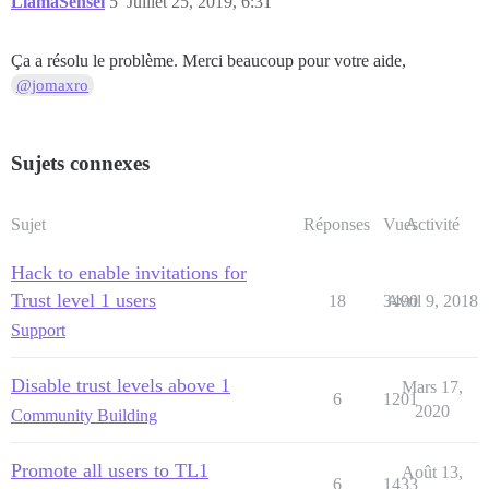
LlamaSensei
5
Juillet 25, 2019, 6:31
Ça a résolu le problème. Merci beaucoup pour votre aide,
@jomaxro
Sujets connexes
Sujet
Réponses
Vues
Activité
Hack to enable invitations for
Trust level 1 users
18
3490
Avril 9, 2018
Support
Disable trust levels above 1
Mars 17,
6
1201
2020
Community Building
Promote all users to TL1
Août 13,
6
1433