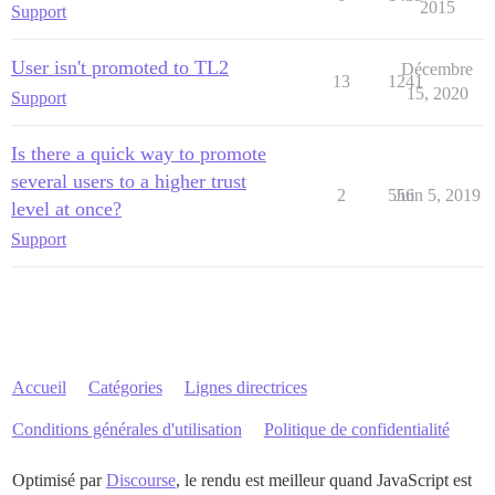
2015
Support
User isn't promoted to TL2
Décembre
13
1241
15, 2020
Support
Is there a quick way to promote
several users to a higher trust
2
556
Juin 5, 2019
level at once?
Support
Accueil
Catégories
Lignes directrices
Conditions générales d'utilisation
Politique de confidentialité
Optimisé par
Discourse
, le rendu est meilleur quand JavaScript est