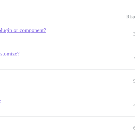
Risp
plugin or component?
ustomize?
e