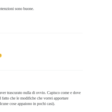
intenzioni sono buone.
n aver trascurato nulla di ovvio. Capisco come e dove
ul fatto che le modifiche che vorrei apportare
lcune cose appaiono in pochi casi).