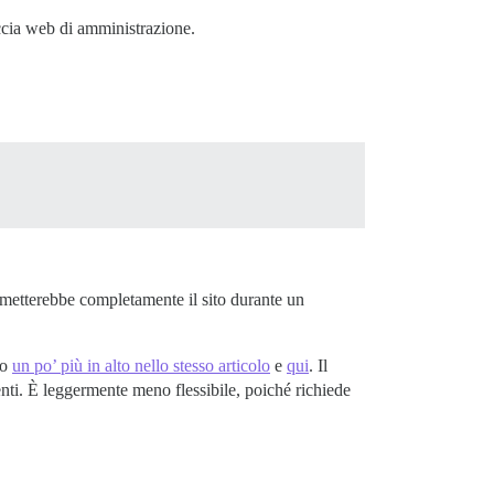
ccia web di amministrazione.
ometterebbe completamente il sito durante un
to
un po’ più in alto nello stesso articolo
e
qui
. Il
nti. È leggermente meno flessibile, poiché richiede