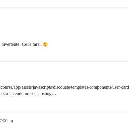
divertente! Ce la farai.
discourse/app/assets/javascripts/discourse/templates/components/user-card
on sto facendo un self-hosting…
 7:00am