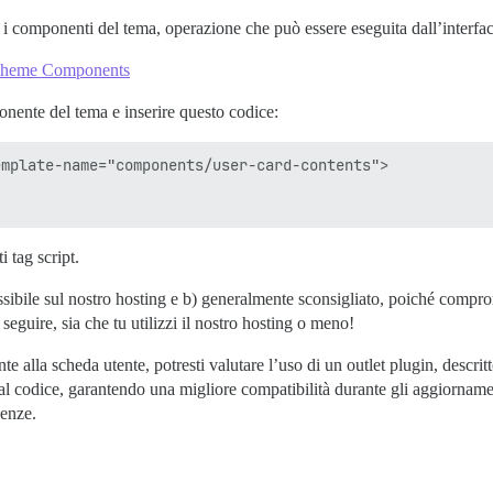
 i componenti del tema, operazione che può essere eseguita dall’interfa
Theme Components
nente del tema e inserire questo codice:
mplate-name="components/user-card-contents">

i tag script.
ossibile sul nostro hosting e b) generalmente sconsigliato, poiché compr
eguire, sia che tu utilizzi il nostro hosting o meno!
alla scheda utente, potresti valutare l’uso di un outlet plugin, descrit
l codice, garantendo una migliore compatibilità durante gli aggiorname
genze.