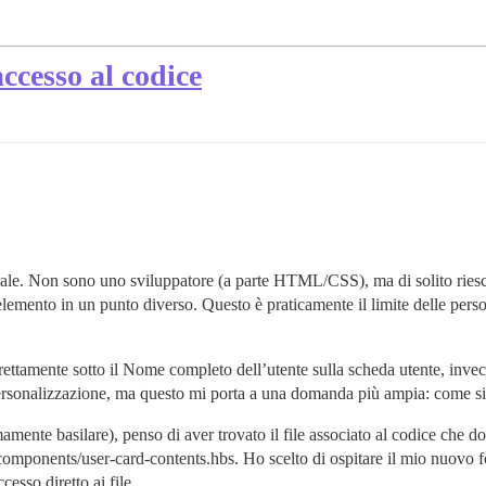
accesso al codice
le. Non sono uno sviluppatore (a parte HTML/CSS), ma di solito riesco 
elemento in un punto diverso. Questo è praticamente il limite delle perso
ettamente sotto il Nome completo dell’utente sulla scheda utente, invec
ersonalizzazione, ma questo mi porta a una domanda più ampia: come si
mente basilare), penso di aver trovato il file associato al codice che do
/components/user-card-contents.hbs. Ho scelto di ospitare il mio nuovo
esso diretto ai file.