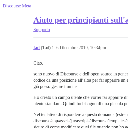
Discourse Meta
Aiuto per principianti sull'
Supporto
tad
(Tad)
1
6 Dicembre 2019, 10:34pm
Ciao,
sono nuovo di Discourse e dell’open source in genera
codice da una posizione all’altra per far apparire un 
già posso gestire tramite
Ho creato un campo utente che vorrei far apparire dir
utente standard. Quindi ho bisogno di una piccola p
Nel tentativo di rispondere a questa domanda (estrema
discourse/app/assets/javascripts/discourse/templates
sicuro di come modificare quel file quando non ho acc